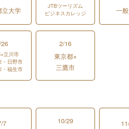
JTBツーリズム
都立大学
一般
ビジネスカレッジ
/26
2/16
×立川市
東京都×
市・日野市
三鷹市
市・福生市
10/29
7/7
11