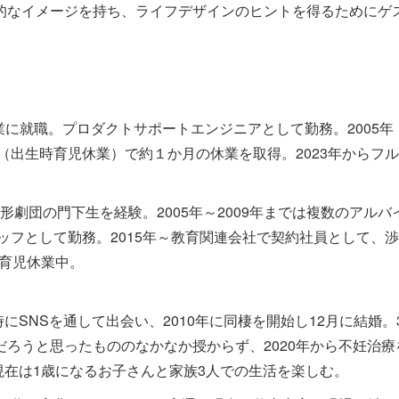
的なイメージを持ち、ライフデザインのヒントを得るためにゲ
業に就職。プロダクトサポートエンジニアとして勤務。2005年
休（出生時育児休業）で約１か月の休業を取得。2023年からフ
で人形劇団の門下生を経験。2005年～2009年までは複数のアルバ
タッフとして勤務。2015年～教育関連会社で契約社員として、
在育児休業中。
歳の時にSNSを通して出会い、2010年に同棲を開始し12月に結
ろうと思ったもののなかなか授からず、2020年から不妊治療を
現在は1歳になるお子さんと家族3人での生活を楽しむ。