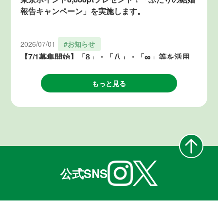
報告キャンペーン」を実施します。
2026/07/01
#お知らせ
【7/1募集開始】「8」・「八」・「∞」等を活用
した結婚気運の醸成につながるアイデア・企画を
募集します！
もっと見る
2026/06/19
#お知らせ
「８」が3つ重なる令和８年８月８日、TOKYO結
婚おうえんフェスタ（@麻布台ヒルズ）を開催し
ます！
公式SNS