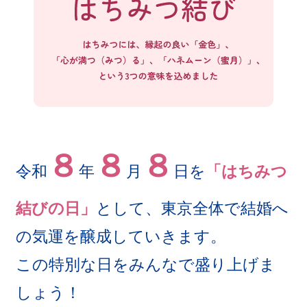
８
８
８
令和
年
月
日を
「はちみつ
結びの日」
として、東京全体で結婚へ
の気運を醸成していきます。
この特別な日をみんなで盛り上げま
しょう！