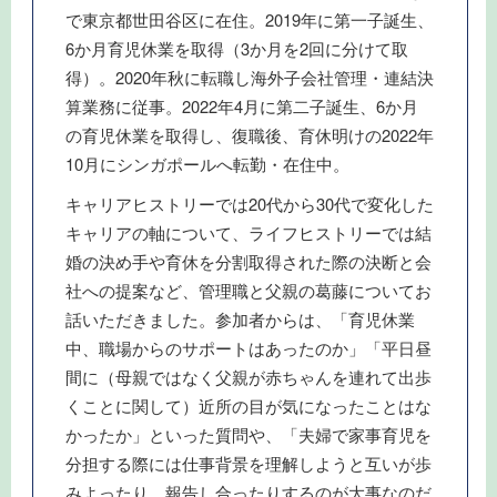
で東京都世田谷区に在住。2019年に第一子誕生、
6か月育児休業を取得（3か月を2回に分けて取
得）。2020年秋に転職し海外子会社管理・連結決
算業務に従事。2022年4月に第二子誕生、6か月
の育児休業を取得し、復職後、育休明けの2022年
10月にシンガポールへ転勤・在住中。
キャリアヒストリーでは20代から30代で変化した
キャリアの軸について、ライフヒストリーでは結
婚の決め手や育休を分割取得された際の決断と会
社への提案など、管理職と父親の葛藤についてお
話いただきました。参加者からは、「育児休業
中、職場からのサポートはあったのか」「平日昼
間に（母親ではなく父親が赤ちゃんを連れて出歩
くことに関して）近所の目が気になったことはな
かったか」といった質問や、「夫婦で家事育児を
分担する際には仕事背景を理解しようと互いが歩
みよったり、報告し合ったりするのが大事なのだ