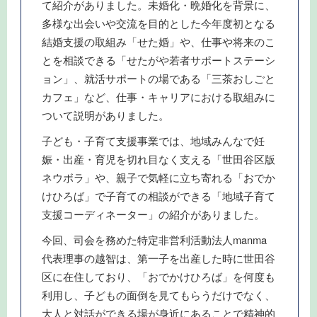
て紹介がありました。未婚化・晩婚化を背景に、
多様な出会いや交流を目的とした今年度初となる
結婚支援の取組み「せた婚」や、仕事や将来のこ
とを相談できる「せたがや若者サポートステーシ
ョン」、就活サポートの場である「三茶おしごと
カフェ」など、仕事・キャリアにおける取組みに
ついて説明がありました。
子ども・子育て支援事業では、地域みんなで妊
娠・出産・育児を切れ目なく支える「世田谷区版
ネウボラ」や、親子で気軽に立ち寄れる「おでか
けひろば」で子育ての相談ができる「地域子育て
支援コーディネーター」の紹介がありました。
今回、司会を務めた特定非営利活動法人manma
代表理事の越智は、第一子を出産した時に世田谷
区に在住しており、「おでかけひろば」を何度も
利用し、子どもの面倒を見てもらうだけでなく、
大人と対話ができる場が身近にあることで精神的