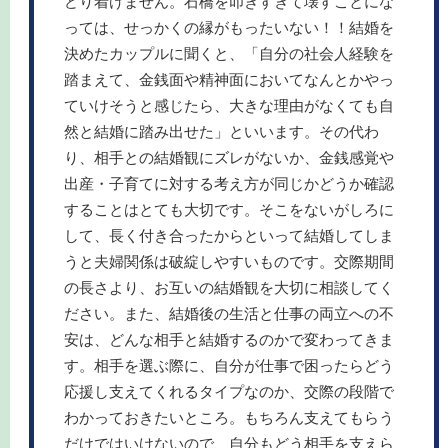
どり着けません。石橋を叩きすぎて壊すことにな
っては、せっかくの縁がもったいない！！結婚を
決めたカップルに聞くと、「自分の社会人経験を
踏まえて、金銭面や精神面においてなんとかやっ
ていけそうと感じたら、大きな理由がなくても自
然と結婚に踏み出せた」といいます。その代わ
り、相手との結婚観にズレがないか、金銭感覚や
出産・子育てに対する考え方が同じかどうか確認
することはとても大切です。そこをないがしろに
して、長く付き合ったからといって結婚してしま
うと夫婦関係は破綻しやすいものです。交際期間
の長さより、お互いの結婚観を大切に相談してく
ださい。また、結婚後の生活と仕事の両立への不
安は、どんな相手と結婚するのかで変わってきま
す。相手を選ぶ際に、自分が仕事で困ったらどう
応援し支えてくれるタイプなのか、交際の段階で
わかっておきたいところ。もちろん支えてもらう
だけではいけないので、自分もどう相手を支えら