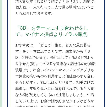
活できなかったという話はよくあります。婚活は
個人戦。一人で行って二人で帰る場所だというこ
とも紹介しておきます。
「3D」をテーマにすり合わせをし
て、マイナス採点よりプラス採点
おすすめは、「どこで、誰と、どんな風に暮ら
す」をテーマに話すことです。頭文字から「３
D」と呼んでいます。飛び出してくるわけではあ
りません(笑)。この３Dを遠慮なく話せるのが婚活
現場です。出会いイベントやマッチングアプリも
本気度の高いものを利用すると価値観のすり合わ
せもしやすく、婚活ははかどります。相手選びの
基準は、年収や見た目に気を取られていると大事
な人柄が見えなくなるので注意しましょう。生活
していく上で、お金の話や好きなタイプかどうか
は大事ですが、ある程度、甘い合格ラインを設定