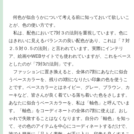
何色が似合うかについて考える前に知っておいて欲しいこ
とが、色の使い方です。
私は、配色において7対３の法則を重視しています。色に
はきれいに見えるバランスの良い配色があり、これは「７対
２.５対０.５の法則」と言われています。実際にインテリ
ア、絵画やWEBサイトでも使われていますが、これをベース
としたのが「7対3の法則」です。
ファッションに置き換えると、全体の7割にあなたに似合
うベースカラーを、残りの3割になりたい印象の色を使うこ
とです。ベースカラーとはネイビー、グレー、ブラウン、カ
ーキなど、皆さんが良く着ている落ち着いた色をさします。
あなたに似合うベースカラーを、私は「軸色」と呼んでいま
す。「軸色」をコーディネートの全体の7割に使えば、おし
ゃれで失敗することはなくなります。自分の「軸色」を知っ
て、その色のアイテムを中心にコーディネートするだけで、
誰でも簡単に「品よく素敵」が手に入り、印象を良くするこ