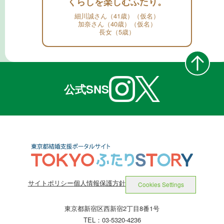
くらしを楽しむふたり。
細川誠さん（41歳）（仮名）
加奈さん（40歳）（仮名）
長女（5歳）
公式SNS
サイトポリシー
個人情報保護方針
Cookies Settings
東京都新宿区西新宿2丁目8番1号
TEL：03-5320-4236