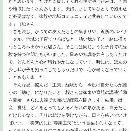
だと思います。だけど支援してくれる場所や仕組みは、周囲
や地域にたくさんあります。夫婦、ましてやひとりで抱え込
む必要はなく、家族や地域コミュニティと共有していいんで
す」（駿さん）
意を決し、かつての友人たちとの集まりや、近所のパパサ
ークル、地域の子育てひろばなど、幼い我が子と一緒に様々
なところへ出かけた駿さん。そこには同じように子育ての経
験を持つ仲間たちがいました。悩みや知識を共有しあうだけ
で、どんどんと心が晴れやかになっていく。時には、ほんの
少し我が子を抱っこしてもらうだけで、心が軽くなっていく
こともありました。
そんな思い悩んだ「主夫」経験から、今度は自分たちが誰
かの「助け」になりたいと、駿さんは家事や育児の講演活動
を開始。さらに夫婦で念願の助産院を開きます。結婚、出
産、育児、どれをとっても人それぞれの形がある。自分たち
だけじゃなく、周りの助けを受けながら、日々を紡いでいけ
ばいい。「将来的には“専業主夫”という言葉もなくなって、
それぞれがそれぞれのスタイルを選べる社会になれば」と駿