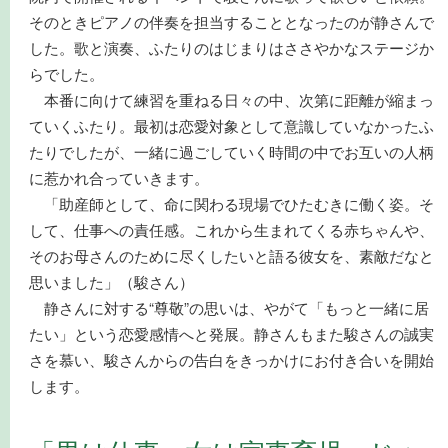
そのときピアノの伴奏を担当することとなったのが静さんで
した。歌と演奏、ふたりのはじまりはささやかなステージか
らでした。
本番に向けて練習を重ねる日々の中、次第に距離が縮まっ
ていくふたり。最初は恋愛対象として意識していなかったふ
たりでしたが、一緒に過ごしていく時間の中でお互いの人柄
に惹かれ合っていきます。
「助産師として、命に関わる現場でひたむきに働く姿。そ
して、仕事への責任感。これから生まれてくる赤ちゃんや、
そのお母さんのために尽くしたいと語る彼女を、素敵だなと
思いました」（駿さん）
静さんに対する“尊敬”の思いは、やがて「もっと一緒に居
たい」という恋愛感情へと発展。静さんもまた駿さんの誠実
さを慕い、駿さんからの告白をきっかけにお付き合いを開始
します。