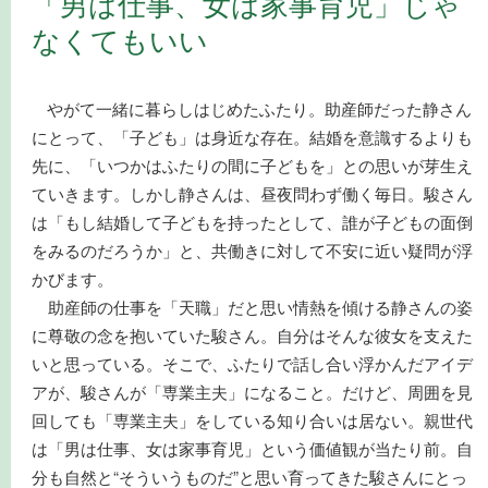
「男は仕事、女は家事育児」じゃ
なくてもいい
やがて一緒に暮らしはじめたふたり。助産師だった静さん
にとって、「子ども」は身近な存在。結婚を意識するよりも
先に、「いつかはふたりの間に子どもを」との思いが芽生え
ていきます。しかし静さんは、昼夜問わず働く毎日。駿さん
は「もし結婚して子どもを持ったとして、誰が子どもの面倒
をみるのだろうか」と、共働きに対して不安に近い疑問が浮
かびます。
助産師の仕事を「天職」だと思い情熱を傾ける静さんの姿
に尊敬の念を抱いていた駿さん。自分はそんな彼女を支えた
いと思っている。そこで、ふたりで話し合い浮かんだアイデ
アが、駿さんが「専業主夫」になること。だけど、周囲を見
回しても「専業主夫」をしている知り合いは居ない。親世代
は「男は仕事、女は家事育児」という価値観が当たり前。自
分も自然と“そういうものだ”と思い育ってきた駿さんにとっ