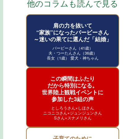
他のコラムも読んで見る
肩の力を抜いて
“家族”になったバービーさん
～迷いの果てに選んだ「結婚」
バービーさん（41歳）
夫・つーたんさん（36歳）
長女（1歳） 愛犬・神ちゃん
この瞬間はふたり
だから特別になる。
世界陸上観戦イベントに
参加した3組の声
としろうさん×しほさん
ニコニコさん×ジュンジュンさん
Sさん×スナメリさん
子育てのために