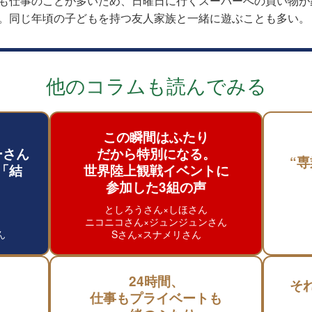
も仕事のことが多いため、日曜日に行くスーパーへの買い物が
。同じ年頃の子どもを持つ友人家族と一緒に遊ぶことも多い。
他のコラムも読んでみる
この瞬間はふたり
ーさん
だから特別になる。
“
「結
世界陸上観戦イベントに
参加した3組の声
としろうさん×しほさん
）
ニコニコさん×ジュンジュンさん
ん
Sさん×スナメリさん
24時間、
そ
仕事もプライベートも