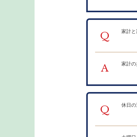
家計と
Q
家計の
A
休日の
Q