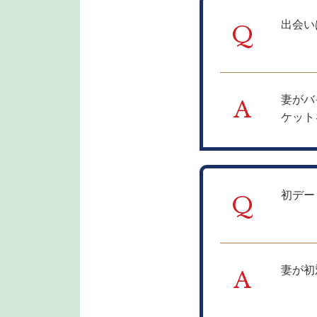
出会い
Q
妻がバ
A
ケット
初デー
Q
妻が初
A