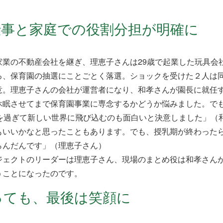
仕事と家庭での役割分担が明確に
業の不動産会社を継ぎ、理恵子さんは29歳で起業した玩具会
、保育園の抽選にことごとく落選。ショックを受けた２人は
意。理恵子さんの会社が運営者になり、和孝さんが園長に就任
眠させてまで保育園事業に専念するかどうか悩みました。で
歳を過ぎて新しい世界に飛び込むのも面白いと決意しました」（
いいかなと思ったこともあります。でも、授乳期が終わった
らんだんです」（理恵子さん）
ェクトのリーダーは理恵子さん、現場のまとめ役は和孝さん
うことになったのです。
っても、最後は笑顔に