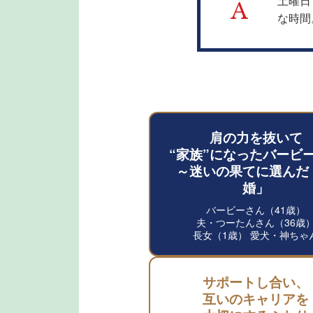
土曜日
A
な時間
肩の力を抜いて
“家族”になったバービ
～迷いの果てに選んだ
婚」
バービーさん（41歳）
夫・つーたんさん（36歳
長女（1歳） 愛犬・神ちゃ
サポートし合い、
互いのキャリアを