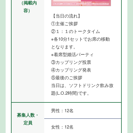
（掲載内
容）
【当日の流れ】
①主催ご挨拶
②１：１のトークタイム
※各10分1セットでお席の移動
となります。
※着席型婚活パーティ
③カップリング投票
④カップリング発表
⑤最後のご挨拶
当日は、ソフトドリンク飲み放
題(L.O.2時間)です。
男性：12名
募集人数・
定員
女性：12名