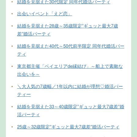
•
結婚を見据えた30代限定 同年代婚活パーティ
•
出会いイベント「えど恋」
•
結婚を見据えた28歳～35歳限定”ギュッと最大7歳
差”婚活パーティ
•
結婚を見据えた40代～50代前半限定 同年代婚活パー
ティ
•
東京都主催「ベイエリアde縁結び」～船上で素敵な
出会いを～
•
＼大人気の7歳幅／1年以内に結婚が理想♡婚活パー
ティー
•
結婚を見据えた33～40歳限定”ギュッと最大7歳差”婚
活パーティ
•
25歳～32歳限定”ギュッと最大7歳差”婚活パーティ