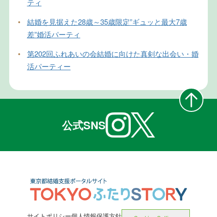
ティ
•
結婚を見据えた28歳～35歳限定”ギュッと最大7歳
差”婚活パーティ
•
第202回ふれあいの会結婚に向けた真剣な出会い・婚
活パーティー
公式SNS
サイトポリシー
個人情報保護方針