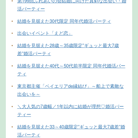
•
第199回ふれあいの会結婚に向けた真剣な出会い・婚
活パーティー
•
結婚を見据えた30代限定 同年代婚活パーティ
•
出会いイベント「えど恋」
•
結婚を見据えた28歳～35歳限定”ギュッと最大7歳
差”婚活パーティ
•
結婚を見据えた40代～50代前半限定 同年代婚活パー
ティ
•
東京都主催「ベイエリアde縁結び」～船上で素敵な
出会いを～
•
＼大人気の7歳幅／1年以内に結婚が理想♡婚活パー
ティー
•
結婚を見据えた33～40歳限定”ギュッと最大7歳差”婚
活パーティ