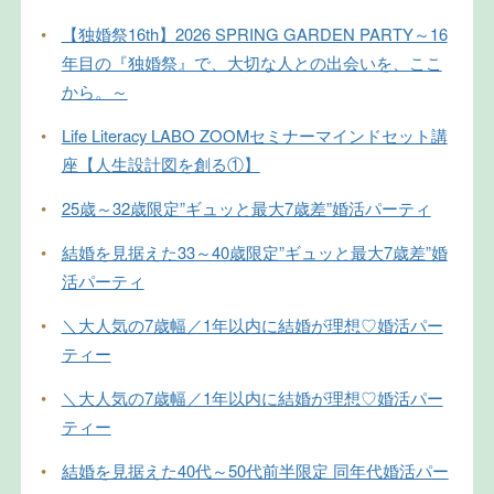
•
【独婚祭16th】2026 SPRING GARDEN PARTY～16
年目の『独婚祭』で、大切な人との出会いを、ここ
から。～
•
Life Literacy LABO ZOOMセミナーマインドセット講
座【人生設計図を創る①】
•
25歳～32歳限定”ギュッと最大7歳差”婚活パーティ
•
結婚を見据えた33～40歳限定”ギュッと最大7歳差”婚
活パーティ
•
＼大人気の7歳幅／1年以内に結婚が理想♡婚活パー
ティー
•
＼大人気の7歳幅／1年以内に結婚が理想♡婚活パー
ティー
•
結婚を見据えた40代～50代前半限定 同年代婚活パー