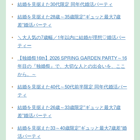
•
結婚を見据えた30代限定 同年代婚活パーティ
•
結婚を見据えた28歳～35歳限定”ギュッと最大7歳
差”婚活パーティ
•
＼大人気の7歳幅／1年以内に結婚が理想♡婚活パー
ティー
•
【独婚祭16th】2026 SPRING GARDEN PARTY～16
年目の『独婚祭』で、大切な人との出会いを、ここ
から。～
•
結婚を見据えた40代～50代前半限定 同年代婚活パー
ティ
•
結婚を見据えた26歳～33歳限定”ギュッと最大7歳
差”婚活パーティ
•
結婚を見据えた33～40歳限定”ギュッと最大7歳差”婚
活パーティ