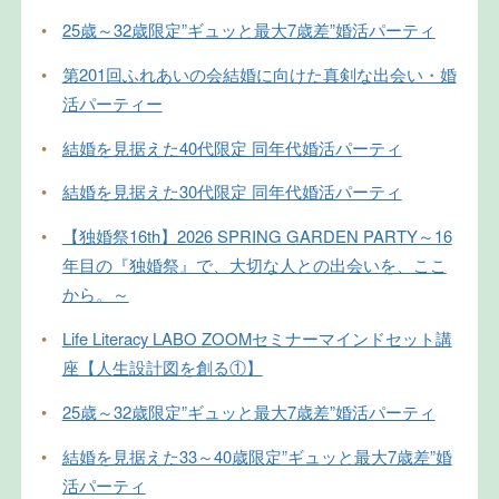
•
25歳～32歳限定”ギュッと最大7歳差”婚活パーティ
•
第201回ふれあいの会結婚に向けた真剣な出会い・婚
活パーティー
•
結婚を見据えた40代限定 同年代婚活パーティ
•
結婚を見据えた30代限定 同年代婚活パーティ
•
【独婚祭16th】2026 SPRING GARDEN PARTY～16
年目の『独婚祭』で、大切な人との出会いを、ここ
から。～
•
Life Literacy LABO ZOOMセミナーマインドセット講
座【人生設計図を創る①】
•
25歳～32歳限定”ギュッと最大7歳差”婚活パーティ
•
結婚を見据えた33～40歳限定”ギュッと最大7歳差”婚
活パーティ