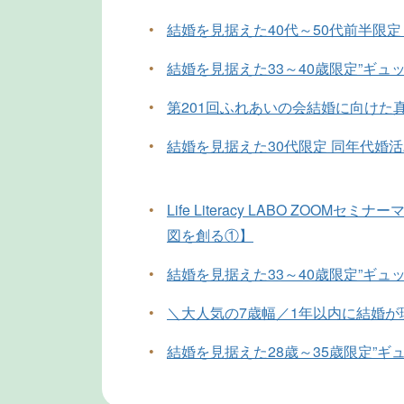
•
結婚を見据えた40代～50代前半限定
•
結婚を見据えた33～40歳限定”ギュ
•
第201回ふれあいの会結婚に向けた
•
結婚を見据えた30代限定 同年代婚
•
Life Literacy LABO ZOO
図を創る①】
•
結婚を見据えた33～40歳限定”ギュ
•
＼大人気の7歳幅／1年以内に結婚
•
結婚を見据えた28歳～35歳限定”ギ