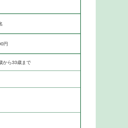
名
00円
歳から33歳まで