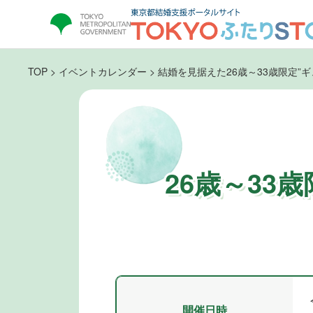
TOP
>
イベントカレンダー
>
結婚を見据えた26歳～33歳限定”
26歳～33
開催日時