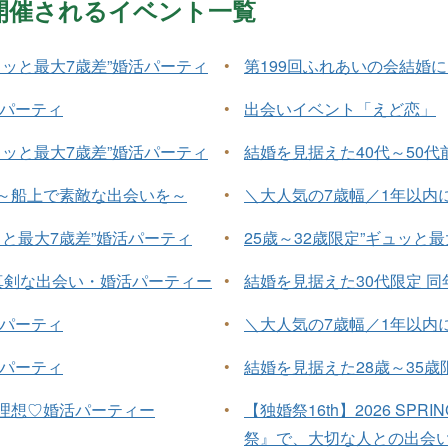
月に開催されるイベント一覧
ュッと最大7歳差”婚活パーティ
•
第199回ふれあいの会結婚
活パーティ
•
出会いイベント「えど恋」
ュッと最大7歳差”婚活パーティ
•
結婚を見据えた40代～50代
」～船上で素敵な出会いを～
•
＼大人気の7歳幅／1年以内
ッと最大7歳差”婚活パーティ
•
25歳～32歳限定”ギュッと
真剣な出会い・婚活パーティー
•
結婚を見据えた30代限定 
活パーティ
•
＼大人気の7歳幅／1年以内
活パーティ
•
結婚を見据えた28歳～35歳
が理想♡婚活パーティー
•
【独婚祭16th】2026 SPRI
祭』で、大切な人との出会