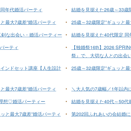
 同年代婚活パーティ
•
結婚を見据えた26歳～33歳
ッと最大7歳差”婚活パーティ
•
25歳～32歳限定”ギュッと
真剣な出会い・婚活パーティー
•
結婚を見据えた40代限定 
活パーティ
•
【独婚祭16th】2026 SPRI
祭』で、大切な人との出会
Mセミナーマインドセット講座【人生設計
•
25歳～32歳限定”ギュッと
ッと最大7歳差”婚活パーティ
•
＼大人気の7歳幅／1年以内
が理想♡婚活パーティー
•
結婚を見据えた40代～50代
ュッと最大7歳差”婚活パーティ
•
第202回ふれあいの会結婚