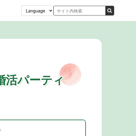
”婚活パーティ
で