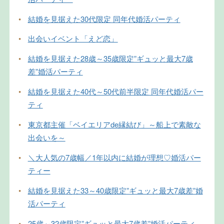
•
結婚を見据えた30代限定 同年代婚活パーティ
•
出会いイベント「えど恋」
•
結婚を見据えた28歳～35歳限定”ギュッと最大7歳
差”婚活パーティ
•
結婚を見据えた40代～50代前半限定 同年代婚活パー
ティ
•
東京都主催「ベイエリアde縁結び」～船上で素敵な
出会いを～
•
＼大人気の7歳幅／1年以内に結婚が理想♡婚活パー
ティー
•
結婚を見据えた33～40歳限定”ギュッと最大7歳差”婚
活パーティ
•
25歳～32歳限定”ギュッと最大7歳差”婚活パーティ