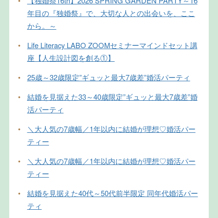
•
【独婚祭16th】2026 SPRING GARDEN PARTY～16
年目の『独婚祭』で、大切な人との出会いを、ここ
から。～
•
Life Literacy LABO ZOOMセミナーマインドセット講
座【人生設計図を創る①】
•
25歳～32歳限定”ギュッと最大7歳差”婚活パーティ
•
結婚を見据えた33～40歳限定”ギュッと最大7歳差”婚
活パーティ
•
＼大人気の7歳幅／1年以内に結婚が理想♡婚活パー
ティー
•
＼大人気の7歳幅／1年以内に結婚が理想♡婚活パー
ティー
•
結婚を見据えた40代～50代前半限定 同年代婚活パー
ティ