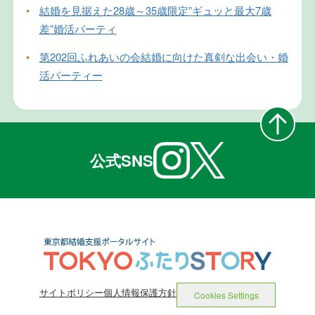
•
結婚を見据えた28歳～35歳限定”ギュッと最大7歳
差”婚活パーティ
•
第202回ふれあいの会結婚に向けた真剣な出会い・婚
活パーティー
公式SNS
サイトポリシー
個人情報保護方針
Cookies Settings