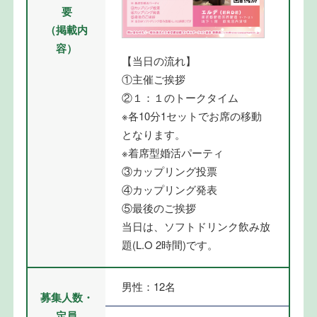
要
（掲載内
容）
【当日の流れ】
①主催ご挨拶
②１：１のトークタイム
※各10分1セットでお席の移動
となります。
※着席型婚活パーティ
③カップリング投票
④カップリング発表
⑤最後のご挨拶
当日は、ソフトドリンク飲み放
題(L.O 2時間)です。
男性：12名
募集人数・
定員