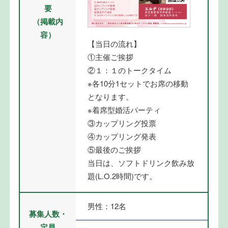
要
（掲載内
容）
【当日の流れ】
①主催ご挨拶
②１：１のトークタイム
※各10分1セットでお席の移動
となります。
※着席型婚活パーティ
③カップリング投票
④カップリング発表
⑤最後のご挨拶
当日は、ソフトドリンク飲み放
題(L.O.2時間)です。
男性：12名
募集人数・
定員