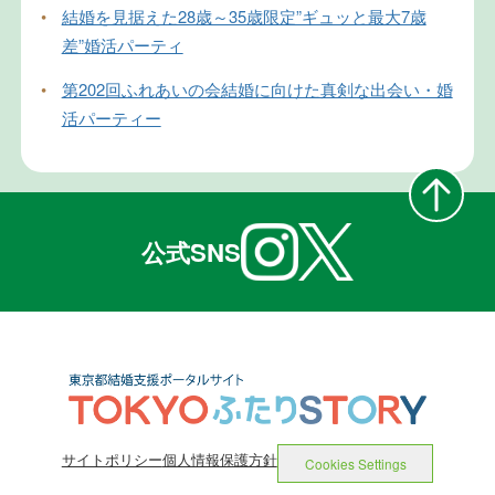
•
結婚を見据えた28歳～35歳限定”ギュッと最大7歳
差”婚活パーティ
•
第202回ふれあいの会結婚に向けた真剣な出会い・婚
活パーティー
公式SNS
サイトポリシー
個人情報保護方針
Cookies Settings