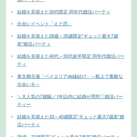
•
結婚を見据えた30代限定 同年代婚活パーティ
•
出会いイベント「えど恋」
•
結婚を見据えた28歳～35歳限定”ギュッと最大7歳
差”婚活パーティ
•
結婚を見据えた40代～50代前半限定 同年代婚活パー
ティ
•
東京都主催「ベイエリアde縁結び」～船上で素敵な
出会いを～
•
＼大人気の7歳幅／1年以内に結婚が理想♡婚活パー
ティー
•
結婚を見据えた33～40歳限定”ギュッと最大7歳差”婚
活パーティ
•
25歳～32歳限定”ギュッと最大7歳差”婚活パーティ