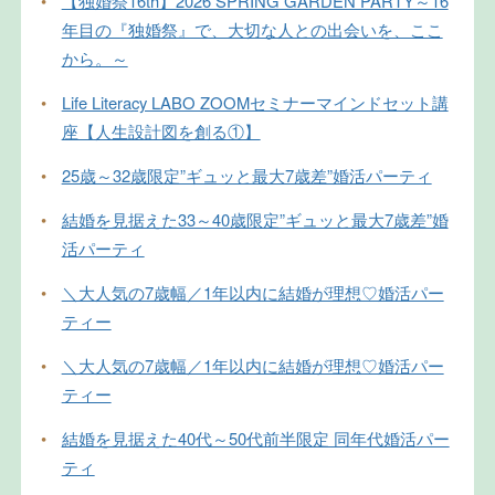
•
【独婚祭16th】2026 SPRING GARDEN PARTY～16
年目の『独婚祭』で、大切な人との出会いを、ここ
から。～
•
Life Literacy LABO ZOOMセミナーマインドセット講
座【人生設計図を創る①】
•
25歳～32歳限定”ギュッと最大7歳差”婚活パーティ
•
結婚を見据えた33～40歳限定”ギュッと最大7歳差”婚
活パーティ
•
＼大人気の7歳幅／1年以内に結婚が理想♡婚活パー
ティー
•
＼大人気の7歳幅／1年以内に結婚が理想♡婚活パー
ティー
•
結婚を見据えた40代～50代前半限定 同年代婚活パー
ティ