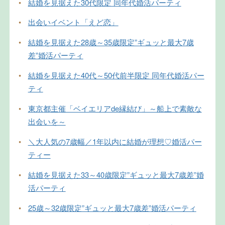
•
結婚を見据えた30代限定 同年代婚活パーティ
•
出会いイベント「えど恋」
•
結婚を見据えた28歳～35歳限定”ギュッと最大7歳
差”婚活パーティ
•
結婚を見据えた40代～50代前半限定 同年代婚活パー
ティ
•
東京都主催「ベイエリアde縁結び」～船上で素敵な
出会いを～
•
＼大人気の7歳幅／1年以内に結婚が理想♡婚活パー
ティー
•
結婚を見据えた33～40歳限定”ギュッと最大7歳差”婚
活パーティ
•
25歳～32歳限定”ギュッと最大7歳差”婚活パーティ