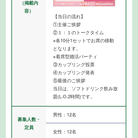
（掲載内
容）
【当日の流れ】
①主催ご挨拶
②１：１のトークタイム
※各10分1セットでお席の移動
となります。
※着席型婚活パーティ
③カップリング投票
④カップリング発表
⑤最後のご挨拶
当日は、ソフトドリンク飲み放
題(L.O.2時間)です。
男性：12名
募集人数・
定員
女性：12名