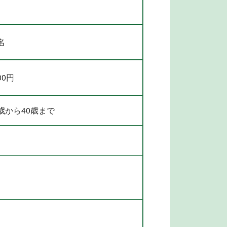
名
00円
歳から40歳まで