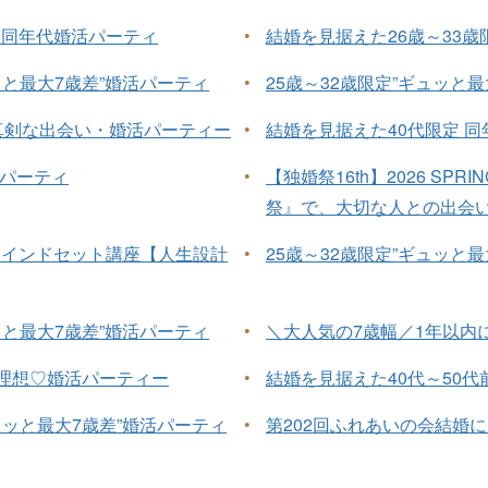
 同年代婚活パーティ
•
結婚を見据えた26歳～33歳
ッと最大7歳差”婚活パーティ
•
25歳～32歳限定”ギュッと
真剣な出会い・婚活パーティー
•
結婚を見据えた40代限定 
活パーティ
•
【独婚祭16th】2026 SPRI
祭』で、大切な人との出会
Mセミナーマインドセット講座【人生設計
•
25歳～32歳限定”ギュッと
ッと最大7歳差”婚活パーティ
•
＼大人気の7歳幅／1年以内
が理想♡婚活パーティー
•
結婚を見据えた40代～50代
ュッと最大7歳差”婚活パーティ
•
第202回ふれあいの会結婚