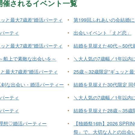
月に開催されるイベント一覧
ュッと最大7歳差”婚活パーティ
•
第199回ふれあいの会結婚
活パーティ
•
出会いイベント「えど恋」
ュッと最大7歳差”婚活パーティ
•
結婚を見据えた40代～50代
」～船上で素敵な出会いを～
•
＼大人気の7歳幅／1年以内
ッと最大7歳差”婚活パーティ
•
25歳～32歳限定”ギュッと
真剣な出会い・婚活パーティー
•
結婚を見据えた30代限定 
活パーティ
•
＼大人気の7歳幅／1年以内
活パーティ
•
結婚を見据えた28歳～35歳
が理想♡婚活パーティー
•
【独婚祭16th】2026 SPRI
祭』で、大切な人との出会