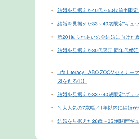
•
結婚を見据えた40代～50代前半限定
•
結婚を見据えた33～40歳限定”ギュ
•
第201回ふれあいの会結婚に向けた
•
結婚を見据えた30代限定 同年代婚
•
Life Literacy LABO ZOO
図を創る①】
•
結婚を見据えた33～40歳限定”ギュ
•
＼大人気の7歳幅／1年以内に結婚
•
結婚を見据えた28歳～35歳限定”ギ