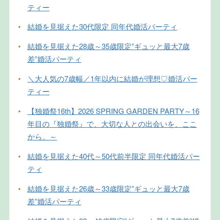
ティー
•
結婚を見据えた30代限定 同年代婚活パーティ
•
結婚を見据えた28歳～35歳限定”ギュッと最大7歳
差”婚活パーティ
•
＼大人気の7歳幅／1年以内に結婚が理想♡婚活パー
ティー
•
【独婚祭16th】2026 SPRING GARDEN PARTY～16
年目の『独婚祭』で、大切な人との出会いを、ここ
から。～
•
結婚を見据えた40代～50代前半限定 同年代婚活パー
ティ
•
結婚を見据えた26歳～33歳限定”ギュッと最大7歳
差”婚活パーティ