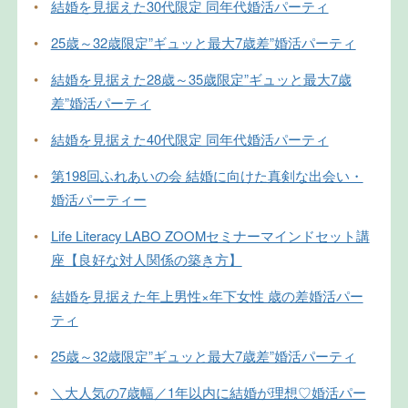
•
結婚を見据えた30代限定 同年代婚活パーティ
•
25歳～32歳限定”ギュッと最大7歳差”婚活パーティ
•
結婚を見据えた28歳～35歳限定”ギュッと最大7歳
差”婚活パーティ
•
結婚を見据えた40代限定 同年代婚活パーティ
•
第198回ふれあいの会 結婚に向けた真剣な出会い・
婚活パーティー
•
Life Literacy LABO ZOOMセミナーマインドセット講
座【良好な対人関係の築き方】
•
結婚を見据えた年上男性×年下女性 歳の差婚活パー
ティ
•
25歳～32歳限定”ギュッと最大7歳差”婚活パーティ
•
＼大人気の7歳幅／1年以内に結婚が理想♡婚活パー