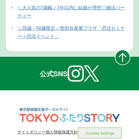
•
＼大人気の7歳幅／1年以内に結婚が理想♡婚活パー
ティー
•
＼35歳～50歳限定／世田谷産業プラザ「恋活セミナ
ー＋恋活イベント」
公式SNS
サイトポリシー
個人情報保護方針
Cookies Settings