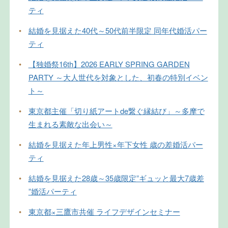
ティ
•
結婚を見据えた40代～50代前半限定 同年代婚活パー
ティ
•
【独婚祭16th】2026 EARLY SPRING GARDEN
PARTY ～大人世代を対象とした、初春の特別イベン
ト～
•
東京都主催「切り紙アートde繋ぐ縁結び」～多摩で
生まれる素敵な出会い～
•
結婚を見据えた年上男性×年下女性 歳の差婚活パー
ティ
•
結婚を見据えた28歳～35歳限定”ギュッと最大7歳差
”婚活パーティ
•
東京都×三鷹市共催 ライフデザインセミナー