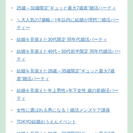
•
25歳～32歳限定”ギュッと最大7歳差”婚活パーティ
•
＼大人気の7歳幅／1年以内に結婚が理想♡婚活パー
ティー
•
結婚を見据えた30代限定 同年代婚活パーティ
•
結婚を見据えた40代～50代前半限定 同年代婚活パー
ティ
•
結婚を見据えた28歳～35歳限定”ギュッと最大7歳
差”婚活パーティ
•
結婚を見据えた年上男性×年下女性 歳の差婚活パー
ティ
•
女性に選ばれる男になる！婚活メンズケア講座
•
TOKYO結婚おうえんイベント