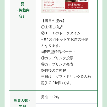
要
（掲載内
容）
【当日の流れ】
①主催ご挨拶
②１：１のトークタイム
※各10分1セットでお席の移動
となります。
※着席型婚活パーティ
③カップリング投票
④カップリング発表
⑤最後のご挨拶
当日は、ソフトドリンク飲み放
題(L.O 2時間)です。
男性：12名
募集人数・
定員