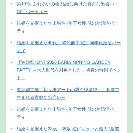
•
第197回ふれあいの会 結婚に向けた真剣な出会い・
婚活パーティー
•
結婚を見据えた年上男性×年下女性 歳の差婚活パー
ティ
•
結婚を見据えた40代～50代前半限定 同年代婚活パー
ティ
•
【独婚祭16th】2026 EARLY SPRING GARDEN
PARTY ～大人世代を対象とした、初春の特別イベン
ト～
•
東京都主催「切り紙アートde繋ぐ縁結び」～多摩で
生まれる素敵な出会い～
•
結婚を見据えた年上男性×年下女性 歳の差婚活パー
ティ
•
結婚を見据えた28歳～35歳限定”ギュッと最大7歳差