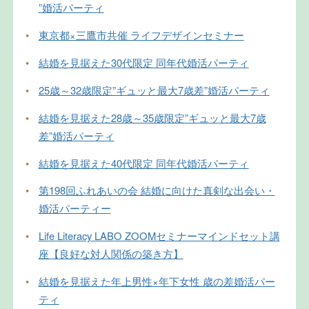
”婚活パーティ
•
東京都×三鷹市共催 ライフデザインセミナー
•
結婚を見据えた30代限定 同年代婚活パーティ
•
25歳～32歳限定”ギュッと最大7歳差”婚活パーティ
•
結婚を見据えた28歳～35歳限定”ギュッと最大7歳
差”婚活パーティ
•
結婚を見据えた40代限定 同年代婚活パーティ
•
第198回ふれあいの会 結婚に向けた真剣な出会い・
婚活パーティー
•
Life Literacy LABO ZOOMセミナーマインドセット講
座【良好な対人関係の築き方】
•
結婚を見据えた年上男性×年下女性 歳の差婚活パー
ティ