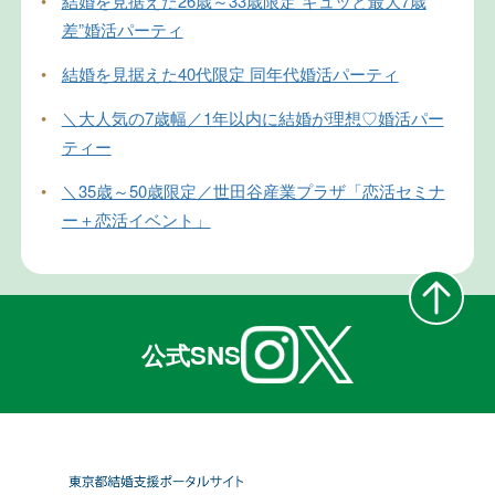
•
結婚を見据えた26歳～33歳限定”ギュッと最大7歳
差”婚活パーティ
•
結婚を見据えた40代限定 同年代婚活パーティ
•
＼大人気の7歳幅／1年以内に結婚が理想♡婚活パー
ティー
•
＼35歳～50歳限定／世田谷産業プラザ「恋活セミナ
ー＋恋活イベント」
公式SNS