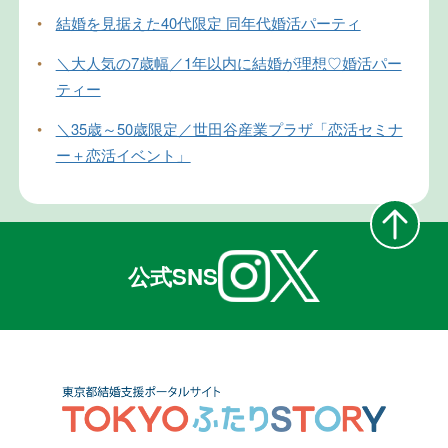
•
結婚を見据えた40代限定 同年代婚活パーティ
•
＼大人気の7歳幅／1年以内に結婚が理想♡婚活パー
ティー
•
＼35歳～50歳限定／世田谷産業プラザ「恋活セミナ
ー＋恋活イベント」
公式SNS