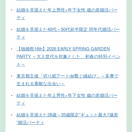
•
結婚を見据えた年上男性×年下女性 歳の差婚活パー
ティ
•
結婚を見据えた40代～50代前半限定 同年代婚活パー
ティ
•
【独婚祭16th】2026 EARLY SPRING GARDEN
PARTY ～大人世代を対象とした、初春の特別イベン
ト～
•
東京都主催「切り紙アートde繋ぐ縁結び」～多摩で
生まれる素敵な出会い～
•
結婚を見据えた年上男性×年下女性 歳の差婚活パー
ティ
•
結婚を見据えた28歳～35歳限定”ギュッと最大7歳差
”婚活パーティ