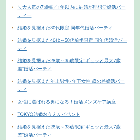
•
＼大人気の7歳幅／1年以内に結婚が理想♡婚活パー
ティー
•
結婚を見据えた30代限定 同年代婚活パーティ
•
結婚を見据えた40代～50代前半限定 同年代婚活パー
ティ
•
結婚を見据えた28歳～35歳限定”ギュッと最大7歳
差”婚活パーティ
•
結婚を見据えた年上男性×年下女性 歳の差婚活パー
ティ
•
女性に選ばれる男になる！婚活メンズケア講座
•
TOKYO結婚おうえんイベント
•
結婚を見据えた26歳～33歳限定”ギュッと最大7歳
差”婚活パーティ