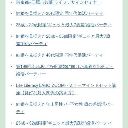
•
東京都×三鷹市共催 ライフデザインセミナー
•
結婚を見据えた30代限定 同年代婚活パーティ
•
25歳～32歳限定”ギュッと最大7歳差”婚活パーティ
•
結婚を見据えた28歳～35歳限定”ギュッと最大7歳
差”婚活パーティ
•
結婚を見据えた40代限定 同年代婚活パーティ
•
第198回ふれあいの会 結婚に向けた真剣な出会い・
婚活パーティー
•
Life Literacy LABO ZOOMセミナーマインドセット講
座【良好な対人関係の築き方】
•
結婚を見据えた年上男性×年下女性 歳の差婚活パー
ティ
•
25歳～32歳限定”ギュッと最大7歳差”婚活パーティ