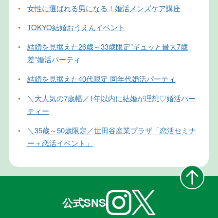
•
女性に選ばれる男になる！婚活メンズケア講座
•
TOKYO結婚おうえんイベント
•
結婚を見据えた26歳～33歳限定”ギュッと最大7歳
差”婚活パーティ
•
結婚を見据えた40代限定 同年代婚活パーティ
•
＼大人気の7歳幅／1年以内に結婚が理想♡婚活パー
ティー
•
＼35歳～50歳限定／世田谷産業プラザ「恋活セミナ
ー＋恋活イベント」
公式SNS