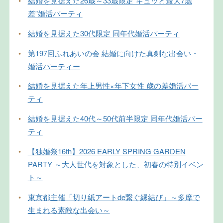
•
結婚を見据えた26歳～33歳限定”ギュッと最大7歳
差”婚活パーティ
•
結婚を見据えた30代限定 同年代婚活パーティ
•
第197回ふれあいの会 結婚に向けた真剣な出会い・
婚活パーティー
•
結婚を見据えた年上男性×年下女性 歳の差婚活パー
ティ
•
結婚を見据えた40代～50代前半限定 同年代婚活パー
ティ
•
【独婚祭16th】2026 EARLY SPRING GARDEN
PARTY ～大人世代を対象とした、初春の特別イベン
ト～
•
東京都主催「切り紙アートde繋ぐ縁結び」～多摩で
生まれる素敵な出会い～