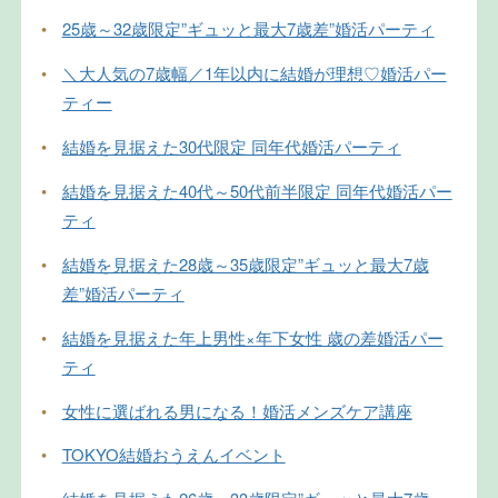
•
25歳～32歳限定”ギュッと最大7歳差”婚活パーティ
•
＼大人気の7歳幅／1年以内に結婚が理想♡婚活パー
ティー
•
結婚を見据えた30代限定 同年代婚活パーティ
•
結婚を見据えた40代～50代前半限定 同年代婚活パー
ティ
•
結婚を見据えた28歳～35歳限定”ギュッと最大7歳
差”婚活パーティ
•
結婚を見据えた年上男性×年下女性 歳の差婚活パー
ティ
•
女性に選ばれる男になる！婚活メンズケア講座
•
TOKYO結婚おうえんイベント