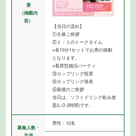
要
（掲載内
容）
【当日の流れ】
①主催ご挨拶
②１：１のトークタイム
※各10分1セットでお席の移動
となります。
※着席型婚活パーティ
③カップリング投票
④カップリング発表
⑤最後のご挨拶
当日は、ソフトドリンク飲み放
題(L.O 2時間)です。
男性：12名
募集人数・
定員