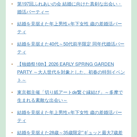
•
第197回ふれあいの会 結婚に向けた真剣な出会い・
婚活パーティー
•
結婚を見据えた年上男性×年下女性 歳の差婚活パー
ティ
•
結婚を見据えた40代～50代前半限定 同年代婚活パー
ティ
•
【独婚祭16th】2026 EARLY SPRING GARDEN
PARTY ～大人世代を対象とした、初春の特別イベン
ト～
•
東京都主催「切り紙アートde繋ぐ縁結び」～多摩で
生まれる素敵な出会い～
•
結婚を見据えた年上男性×年下女性 歳の差婚活パー
ティ
•
結婚を見据えた28歳～35歳限定”ギュッと最大7歳差