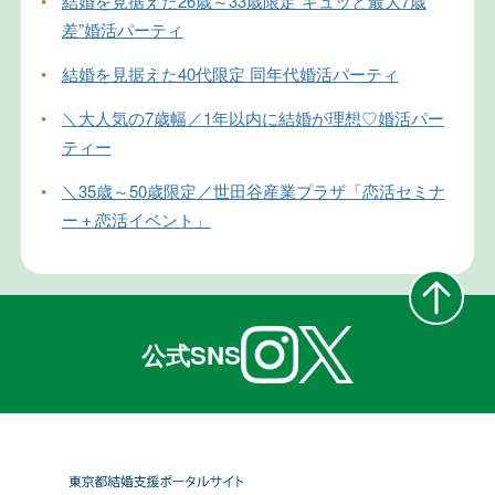
•
結婚を見据えた26歳～33歳限定”ギュッと最大7歳
差”婚活パーティ
•
結婚を見据えた40代限定 同年代婚活パーティ
•
＼大人気の7歳幅／1年以内に結婚が理想♡婚活パー
ティー
•
＼35歳～50歳限定／世田谷産業プラザ「恋活セミナ
ー＋恋活イベント」
公式SNS