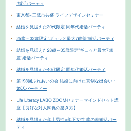
”婚活パーティ
•
東京都×三鷹市共催 ライフデザインセミナー
•
結婚を見据えた30代限定 同年代婚活パーティ
•
25歳～32歳限定”ギュッと最大7歳差”婚活パーティ
•
結婚を見据えた28歳～35歳限定”ギュッと最大7歳
差”婚活パーティ
•
結婚を見据えた40代限定 同年代婚活パーティ
•
第198回ふれあいの会 結婚に向けた真剣な出会い・
婚活パーティー
•
Life Literacy LABO ZOOMセミナーマインドセット講
座【良好な対人関係の築き方】
•
結婚を見据えた年上男性×年下女性 歳の差婚活パー
ティ