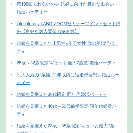
•
第198回ふれあいの会 結婚に向けた真剣な出会い・
婚活パーティー
•
Life Literacy LABO ZOOMセミナーマインドセット講
座【良好な対人関係の築き方】
•
結婚を見据えた年上男性×年下女性 歳の差婚活パー
ティ
•
25歳～32歳限定”ギュッと最大7歳差”婚活パーティ
•
＼大人気の7歳幅／1年以内に結婚が理想♡婚活パー
ティー
•
結婚を見据えた30代限定 同年代婚活パーティ
•
結婚を見据えた40代～50代前半限定 同年代婚活パー
ティ
•
結婚を見据えた28歳～35歳限定”ギュッと最大7歳