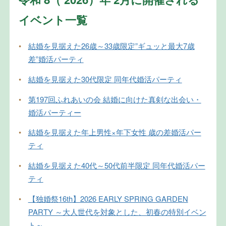
イベント一覧
•
結婚を見据えた26歳～33歳限定”ギュッと最大7歳
差”婚活パーティ
•
結婚を見据えた30代限定 同年代婚活パーティ
•
第197回ふれあいの会 結婚に向けた真剣な出会い・
婚活パーティー
•
結婚を見据えた年上男性×年下女性 歳の差婚活パー
ティ
•
結婚を見据えた40代～50代前半限定 同年代婚活パー
ティ
•
【独婚祭16th】2026 EARLY SPRING GARDEN
PARTY ～大人世代を対象とした、初春の特別イベン
ト～