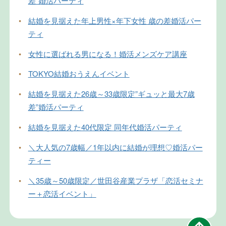
差”婚活パーティ
•
結婚を見据えた年上男性×年下女性 歳の差婚活パー
ティ
•
女性に選ばれる男になる！婚活メンズケア講座
•
TOKYO結婚おうえんイベント
•
結婚を見据えた26歳～33歳限定”ギュッと最大7歳
差”婚活パーティ
•
結婚を見据えた40代限定 同年代婚活パーティ
•
＼大人気の7歳幅／1年以内に結婚が理想♡婚活パー
ティー
•
＼35歳～50歳限定／世田谷産業プラザ「恋活セミナ
ー＋恋活イベント」