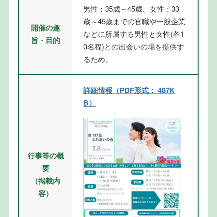
男性：35歳～45歳、女性：33
歳～45歳までの官職や一般企業
開催の趣
などに所属する男性と女性(各1
旨・目的
0名程)との出会いの場を提供す
るため。
詳細情報（PDF形式： 487K
B）
行事等の概
要
（掲載内
容）