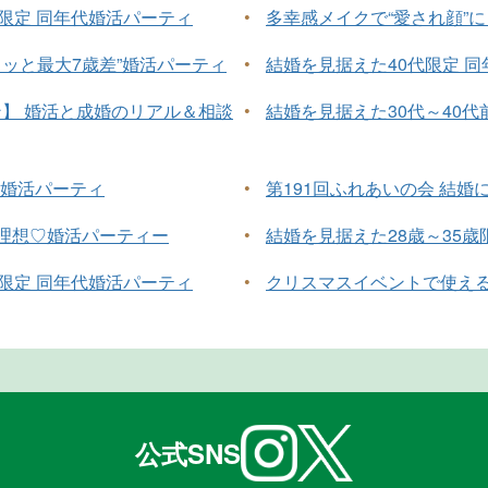
半限定 同年代婚活パーティ
•
多幸感メイクで“愛され顔”に！
ュッと最大7歳差”婚活パーティ
•
結婚を見据えた40代限定 
】 婚活と成婚のリアル＆相談
•
結婚を見据えた30代～40代
”婚活パーティ
•
第191回ふれあいの会 結
が理想♡婚活パーティー
•
結婚を見据えた28歳～35歳
半限定 同年代婚活パーティ
•
クリスマスイベントで使え
公式SNS