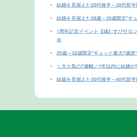
•
結婚を見据えた20代後半～30代前
•
結婚を見据えた28歳～35歳限定”ギ
•
1周年記念イベント【縁むすびサロン
会
•
25歳～32歳限定”ギュッと最大7歳差
•
＼大人気の7歳幅／1年以内に結婚
•
結婚を見据えた30代後半～40代前