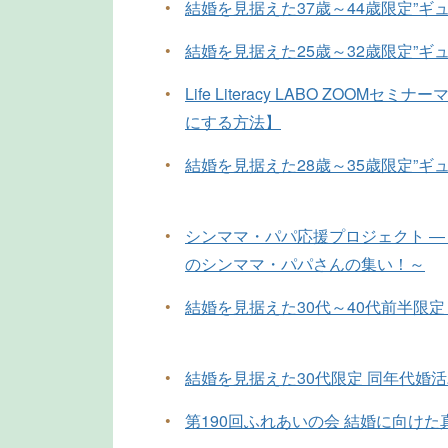
•
結婚を見据えた37歳～44歳限定”ギ
•
結婚を見据えた25歳～32歳限定”ギ
•
Life Literacy LABO ZOOM
にする方法】
•
結婚を見据えた28歳～35歳限定”ギ
•
シンママ・パパ応援プロジェクト ―
のシンママ・パパさんの集い！～
•
結婚を見据えた30代～40代前半限定
•
結婚を見据えた30代限定 同年代婚
•
第190回ふれあいの会 結婚に向け