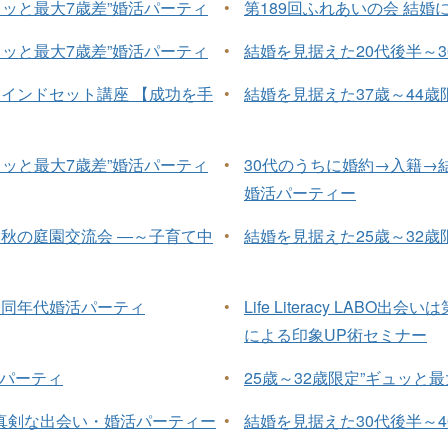
ュッと最大7歳差”婚活パーティ
•
第189回ふれあいの会 結
ュッと最大7歳差”婚活パーティ
•
結婚を見据えた20代後半～
セミナーマインドセット講座 【成功を手
•
結婚を見据えた37歳～44歳
ュッと最大7歳差”婚活パーティ
•
30代のうちに婚約→入籍→
婚活パーティー
 秋の庭園交流会 ―～子育て中
•
結婚を見据えた25歳～32歳
 同年代婚活パーティ
•
Life Literacy LA
による印象UP術セミナー
活パーティ
•
25歳～32歳限定”ギュッと
た真剣な出会い・婚活パーティー
•
結婚を見据えた30代後半～4