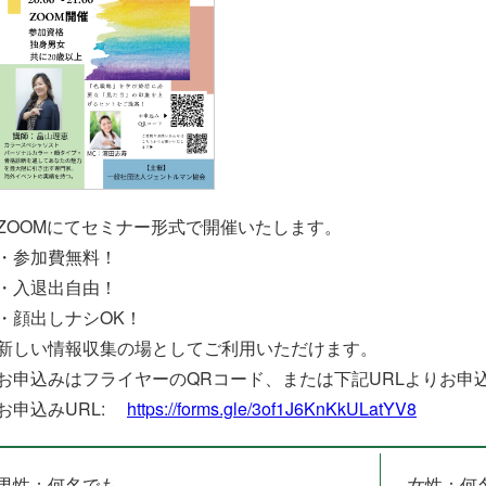
ZOOMにてセミナー形式で開催いたします。
・参加費無料！
・入退出自由！
・顔出しナシOK！
新しい情報収集の場としてご利用いただけます。
お申込みはフライヤーのQRコード、または下記URLよりお申
お申込みURL:
https://forms.gle/3of1J6KnKkULatYV8
男性：何名でも
女性：何