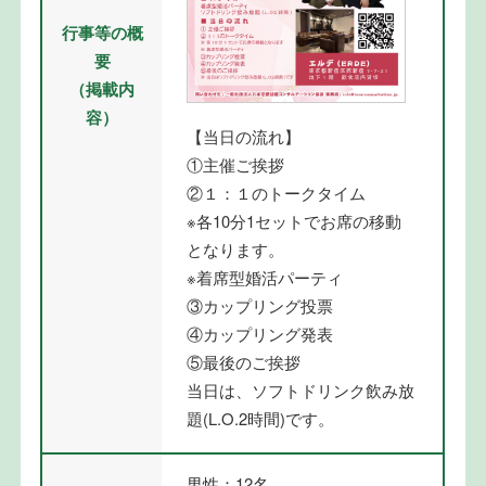
行事等の概
要
（掲載内
容）
【当日の流れ】
①主催ご挨拶
②１：１のトークタイム
※各10分1セットでお席の移動
となります。
※着席型婚活パーティ
③カップリング投票
④カップリング発表
⑤最後のご挨拶
当日は、ソフトドリンク飲み放
題(L.O.2時間)です。
男性：12名