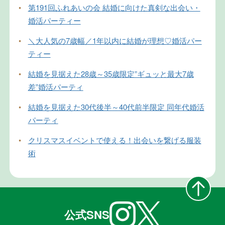
•
第191回ふれあいの会 結婚に向けた真剣な出会い・
婚活パーティー
•
＼大人気の7歳幅／1年以内に結婚が理想♡婚活パー
ティー
•
結婚を見据えた28歳～35歳限定”ギュッと最大7歳
差”婚活パーティ
•
結婚を見据えた30代後半～40代前半限定 同年代婚活
パーティ
•
クリスマスイベントで使える！出会いを繋げる服装
術
公式SNS