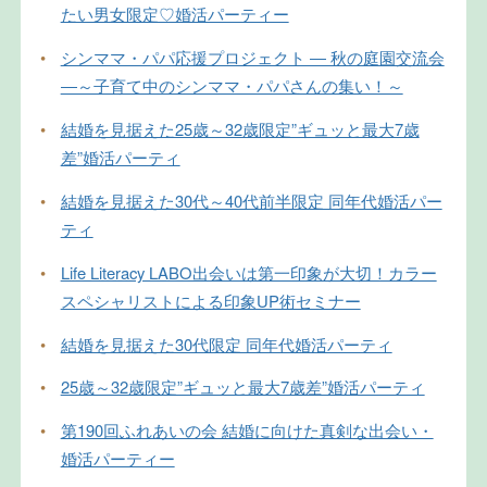
たい男女限定♡婚活パーティー
•
シンママ・パパ応援プロジェクト ― 秋の庭園交流会
―～子育て中のシンママ・パパさんの集い！～
•
結婚を見据えた25歳～32歳限定”ギュッと最大7歳
差”婚活パーティ
•
結婚を見据えた30代～40代前半限定 同年代婚活パー
ティ
•
Life Literacy LABO出会いは第一印象が大切！カラー
スペシャリストによる印象UP術セミナー
•
結婚を見据えた30代限定 同年代婚活パーティ
•
25歳～32歳限定”ギュッと最大7歳差”婚活パーティ
•
第190回ふれあいの会 結婚に向けた真剣な出会い・
婚活パーティー