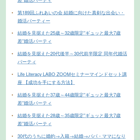
•
第189回ふれあいの会 結婚に向けた真剣な出会い・
婚活パーティー
•
結婚を見据えた25歳～32歳限定”ギュッと最大7歳
差”婚活パーティ
•
結婚を見据えた20代後半～30代前半限定 同年代婚活
パーティ
•
Life Literacy LABO ZOOMセミナーマインドセット講
座 【成功を手にする方法】
•
結婚を見据えた37歳～44歳限定”ギュッと最大7歳
差”婚活パーティ
•
結婚を見据えた28歳～35歳限定”ギュッと最大7歳
差”婚活パーティ
•
30代のうちに婚約→入籍→結婚→パパ・ママになり