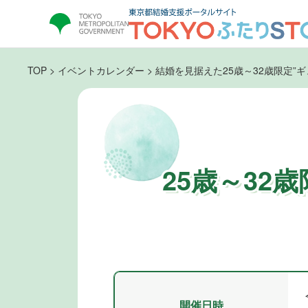
TOP
>
イベントカレンダー
>
結婚を見据えた25歳～32歳限定”
25歳～32
開催日時