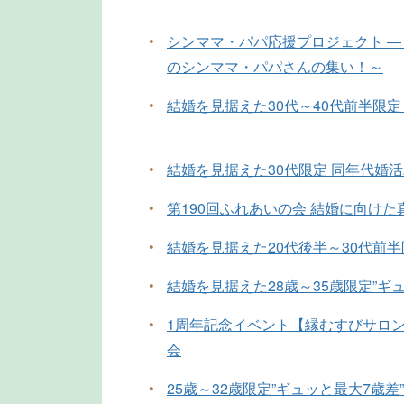
•
シンママ・パパ応援プロジェクト ―
のシンママ・パパさんの集い！～
•
結婚を見据えた30代～40代前半限定
•
結婚を見据えた30代限定 同年代婚
•
第190回ふれあいの会 結婚に向け
•
結婚を見据えた20代後半～30代前
•
結婚を見据えた28歳～35歳限定”ギ
•
1周年記念イベント【縁むすびサロン
会
•
25歳～32歳限定”ギュッと最大7歳差