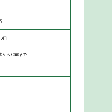
名
00円
歳から32歳まで