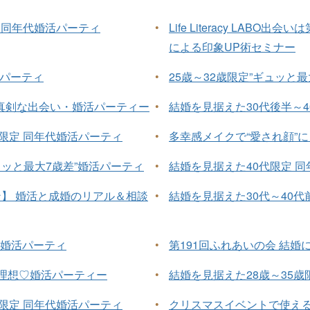
 同年代婚活パーティ
•
Life Literacy LA
による印象UP術セミナー
活パーティ
•
25歳～32歳限定”ギュッと
た真剣な出会い・婚活パーティー
•
結婚を見据えた30代後半～4
半限定 同年代婚活パーティ
•
多幸感メイクで“愛され顔”に！
ュッと最大7歳差”婚活パーティ
•
結婚を見据えた40代限定 
】 婚活と成婚のリアル＆相談
•
結婚を見据えた30代～40代
”婚活パーティ
•
第191回ふれあいの会 結
が理想♡婚活パーティー
•
結婚を見据えた28歳～35歳
半限定 同年代婚活パーティ
•
クリスマスイベントで使え