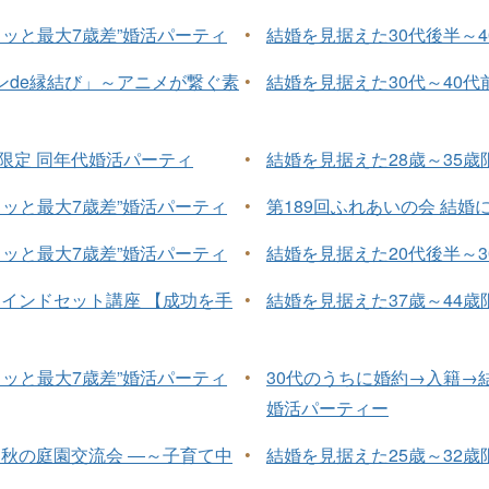
ュッと最大7歳差”婚活パーティ
•
結婚を見据えた30代後半～4
ンde縁結び」～アニメが繋ぐ素
•
結婚を見据えた30代～40代
半限定 同年代婚活パーティ
•
結婚を見据えた28歳～35歳
ュッと最大7歳差”婚活パーティ
•
第189回ふれあいの会 結
ュッと最大7歳差”婚活パーティ
•
結婚を見据えた20代後半～
セミナーマインドセット講座 【成功を手
•
結婚を見据えた37歳～44歳
ュッと最大7歳差”婚活パーティ
•
30代のうちに婚約→入籍→
婚活パーティー
 秋の庭園交流会 ―～子育て中
•
結婚を見据えた25歳～32歳