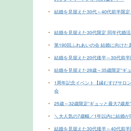
•
結婚を見据えた30代～40代前半限定
•
結婚を見据えた30代限定 同年代婚
•
第190回ふれあいの会 結婚に向け
•
結婚を見据えた20代後半～30代前
•
結婚を見据えた28歳～35歳限定”ギ
•
1周年記念イベント【縁むすびサロン
会
•
25歳～32歳限定”ギュッと最大7歳差
•
＼大人気の7歳幅／1年以内に結婚
•
結婚を見据えた30代後半～40代前