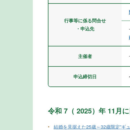
行事等に係る問合せ
・申込先
主催者
申込締切日
令和 7（ 2025）年 1
•
結婚を見据えた25歳～32歳限定”ギ