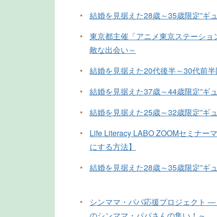
•
結婚を見据えた28歳～35歳限定”ギ
•
東京都主催「アニメ東京ステーショ
敵な出会い～
•
結婚を見据えた20代後半～30代前
•
結婚を見据えた37歳～44歳限定”ギ
•
結婚を見据えた25歳～32歳限定”ギ
•
Life Literacy LABO ZOOM
にする方法】
•
結婚を見据えた28歳～35歳限定”ギ
•
シンママ・パパ応援プロジェクト ―
のシンママ・パパさんの集い！～