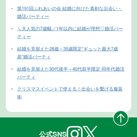
•
第191回ふれあいの会 結婚に向けた真剣な出会い・
婚活パーティー
•
＼大人気の7歳幅／1年以内に結婚が理想♡婚活パー
ティー
•
結婚を見据えた28歳～35歳限定”ギュッと最大7歳
差”婚活パーティ
•
結婚を見据えた30代後半～40代前半限定 同年代婚活
パーティ
•
クリスマスイベントで使える！出会いを繋げる服装
術
公式SNS