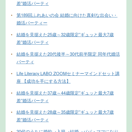
差”婚活パーティ
•
第189回ふれあいの会 結婚に向けた真剣な出会い・
婚活パーティー
•
結婚を見据えた25歳～32歳限定”ギュッと最大7歳
差”婚活パーティ
•
結婚を見据えた20代後半～30代前半限定 同年代婚活
パーティ
•
Life Literacy LABO ZOOMセミナーマインドセット講
座 【成功を手にする方法】
•
結婚を見据えた37歳～44歳限定”ギュッと最大7歳
差”婚活パーティ
•
結婚を見据えた28歳～35歳限定”ギュッと最大7歳
差”婚活パーティ
•
30代のうちに婚約→入籍→結婚→パパ・ママになり