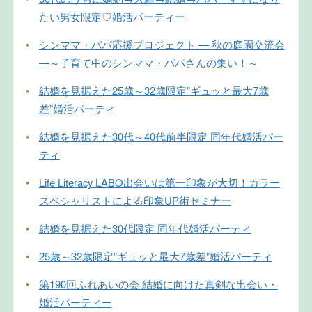
たい男女限定♡婚活パーティー
•
シンママ・パパ応援プロジェクト ― 秋の庭園交流会
―～子育て中のシンママ・パパさんの集い！～
•
結婚を見据えた25歳～32歳限定”ギュッと最大7歳
差”婚活パーティ
•
結婚を見据えた30代～40代前半限定 同年代婚活パー
ティ
•
Life Literacy LABO出会いは第一印象が大切！カラー
スペシャリストによる印象UP術セミナー
•
結婚を見据えた30代限定 同年代婚活パーティ
•
25歳～32歳限定”ギュッと最大7歳差”婚活パーティ
•
第190回ふれあいの会 結婚に向けた真剣な出会い・
婚活パーティー