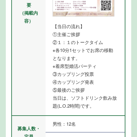
要
（掲載内
容）
【当日の流れ】
①主催ご挨拶
②１：１のトークタイム
※各10分1セットでお席の移動
となります。
※着席型婚活パーティ
③カップリング投票
④カップリング発表
⑤最後のご挨拶
当日は、ソフトドリンク飲み放
題(L.O.2時間)です。
男性：12名
募集人数・
定員