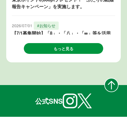
報告キャンペーン」を実施します。
2026/07/01
#お知らせ
【7/1募集開始】「8」・「八」・「∞」等を活用
した結婚気運の醸成につながるアイデア・企画を
募集します！
もっと見る
2026/06/19
#お知らせ
「８」が3つ重なる令和８年８月８日、TOKYO結
婚おうえんフェスタ（@麻布台ヒルズ）を開催し
ます！
公式SNS