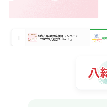
令和八年 結婚応援キャンペーン
||
結
「TOKYO八結びAction！」