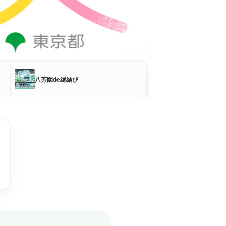
八芳園de縁結び