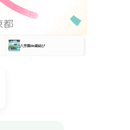
八芳園de縁結び