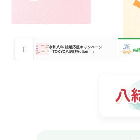
令和八年 結婚応援キャンペーン
||
結
「TOKYO八結びAction！」