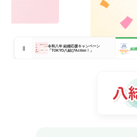
令和八年 結婚応援キャンペーン
||
結
「TOKYO八結びAction！」