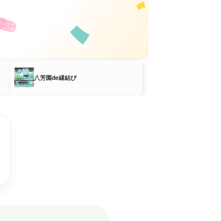
八芳園de縁結び