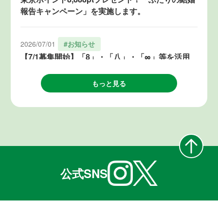
報告キャンペーン」を実施します。
2026/07/01
#お知らせ
【7/1募集開始】「8」・「八」・「∞」等を活用
した結婚気運の醸成につながるアイデア・企画を
募集します！
もっと見る
2026/06/19
#お知らせ
「８」が3つ重なる令和８年８月８日、TOKYO結
婚おうえんフェスタ（@麻布台ヒルズ）を開催し
ます！
公式SNS