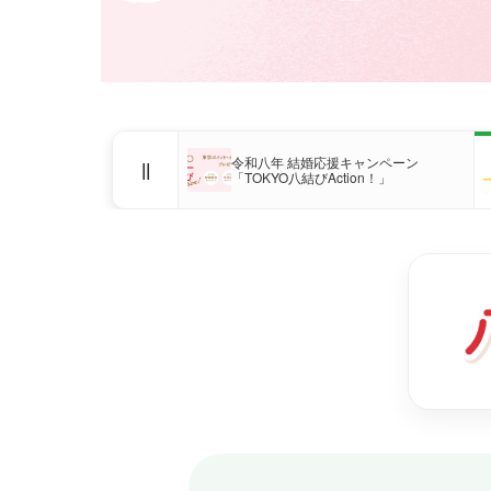
令和八年 結婚応援キャンペーン
||
「TOKYO八結びAction！」