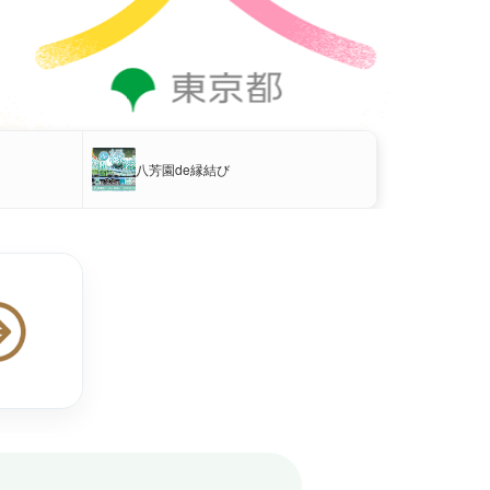
八芳園de縁結び