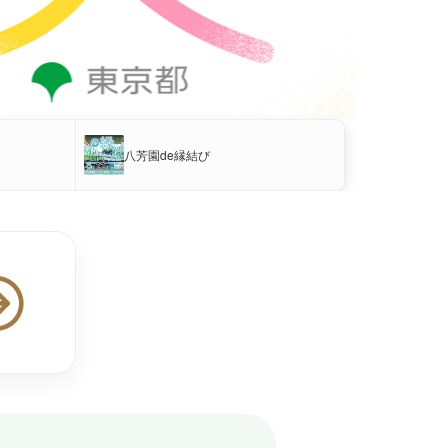
八芳園de縁結び