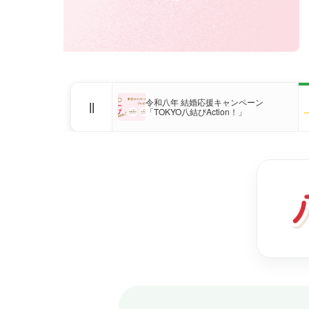
令和八年 結婚応援キャンペーン
||
「TOKYO八結びAction！」