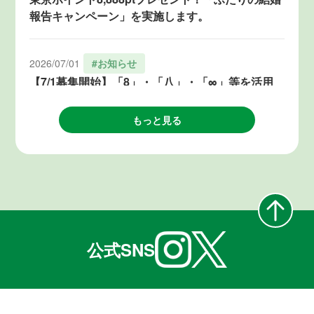
報告キャンペーン」を実施します。
2026/07/01
#お知らせ
【7/1募集開始】「8」・「八」・「∞」等を活用
した結婚気運の醸成につながるアイデア・企画を
募集します！
もっと見る
2026/06/19
#お知らせ
「８」が3つ重なる令和８年８月８日、TOKYO結
婚おうえんフェスタ（@麻布台ヒルズ）を開催し
ます！
公式SNS