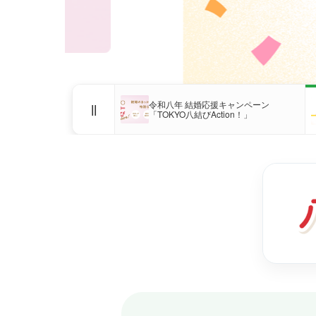
令和八年 結婚応援キャンペーン
||
「TOKYO八結びAction！」