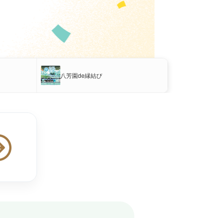
八芳園de縁結び