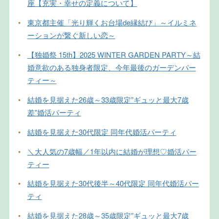
座【充実・幸せの定義について】
•
東京都主催「光り輝くお台場de縁結び」～イルミネ
ーションが繋ぐ新しい恋～
•
【独婚祭 15th】2025 WINTER GARDEN PARTY～結
婚意欲のある独身者限定、今年最後のガーデンパー
ティー～
•
結婚を見据えた26歳～33歳限定”ギュッと最大7歳
差”婚活パーティ
•
結婚を見据えた30代限定 同年代婚活パーティ
•
＼大人気の7歳幅／1年以内に結婚が理想♡婚活パー
ティー
•
結婚を見据えた30代後半～40代限定 同年代婚活パー
ティ
•
結婚を見据えた28歳～35歳限定”ギュッと最大7歳