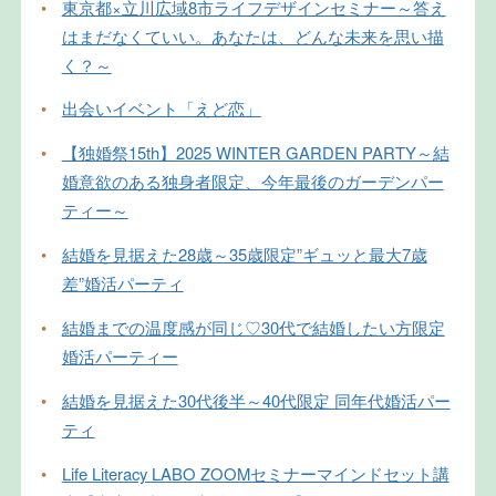
•
東京都×立川広域8市ライフデザインセミナー～答え
はまだなくていい。あなたは、どんな未来を思い描
く？～
•
出会いイベント「えど恋」
•
【独婚祭15th】2025 WINTER GARDEN PARTY～結
婚意欲のある独身者限定、今年最後のガーデンパー
ティー～
•
結婚を見据えた28歳～35歳限定”ギュッと最大7歳
差”婚活パーティ
•
結婚までの温度感が同じ♡30代で結婚したい方限定
婚活パーティー
•
結婚を見据えた30代後半～40代限定 同年代婚活パー
ティ
•
Life Literacy LABO ZOOMセミナーマインドセット講