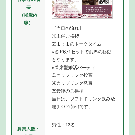
要
（掲載内
容）
【当日の流れ】
①主催ご挨拶
②１：１のトークタイム
※各10分1セットでお席の移動
となります。
※着席型婚活パーティ
③カップリング投票
④カップリング発表
⑤最後のご挨拶
当日は、ソフトドリンク飲み放
題(L.O 2時間)です。
男性：12名
募集人数・