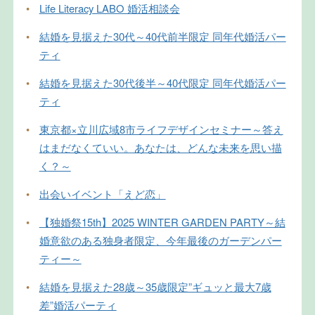
•
Life Literacy LABO 婚活相談会
•
結婚を見据えた30代～40代前半限定 同年代婚活パー
ティ
•
結婚を見据えた30代後半～40代限定 同年代婚活パー
ティ
•
東京都×立川広域8市ライフデザインセミナー～答え
はまだなくていい。あなたは、どんな未来を思い描
く？～
•
出会いイベント「えど恋」
•
【独婚祭15th】2025 WINTER GARDEN PARTY～結
婚意欲のある独身者限定、今年最後のガーデンパー
ティー～
•
結婚を見据えた28歳～35歳限定”ギュッと最大7歳
差”婚活パーティ