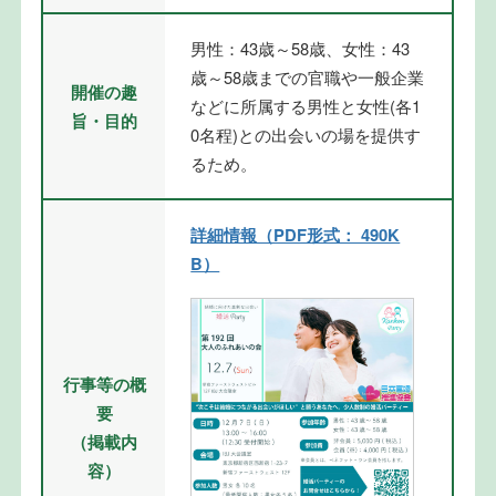
男性：43歳～58歳、女性：43
歳～58歳までの官職や一般企業
開催の趣
などに所属する男性と女性(各1
旨・目的
0名程)との出会いの場を提供す
るため。
詳細情報（PDF形式： 490K
B）
行事等の概
要
（掲載内
容）