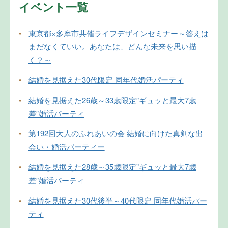
イベント一覧
•
東京都×多摩市共催ライフデザインセミナー～答えは
まだなくていい。あなたは、どんな未来を思い描
く？～
•
結婚を見据えた30代限定 同年代婚活パーティ
•
結婚を見据えた26歳～33歳限定”ギュッと最大7歳
差”婚活パーティ
•
第192回大人のふれあいの会 結婚に向けた真剣な出
会い・婚活パーティー
•
結婚を見据えた28歳～35歳限定”ギュッと最大7歳
差”婚活パーティ
•
結婚を見据えた30代後半～40代限定 同年代婚活パー
ティ