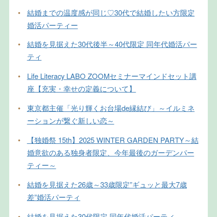
•
結婚までの温度感が同じ♡30代で結婚したい方限定
婚活パーティー
•
結婚を見据えた30代後半～40代限定 同年代婚活パー
ティ
•
Life Literacy LABO ZOOMセミナーマインドセット講
座【充実・幸せの定義について】
•
東京都主催「光り輝くお台場de縁結び」～イルミネ
ーションが繋ぐ新しい恋～
•
【独婚祭 15th】2025 WINTER GARDEN PARTY～結
婚意欲のある独身者限定、今年最後のガーデンパー
ティー～
•
結婚を見据えた26歳～33歳限定”ギュッと最大7歳
差”婚活パーティ
•
結婚を見据えた30代限定 同年代婚活パーティ