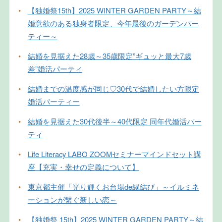
•
【独婚祭15th】2025 WINTER GARDEN PARTY～結
婚意欲のある独身者限定、今年最後のガーデンパー
ティー～
•
結婚を見据えた28歳～35歳限定”ギュッと最大7歳
差”婚活パーティ
•
結婚までの温度感が同じ♡30代で結婚したい方限定
婚活パーティー
•
結婚を見据えた30代後半～40代限定 同年代婚活パー
ティ
•
Life Literacy LABO ZOOMセミナーマインドセット講
座【充実・幸せの定義について】
•
東京都主催「光り輝くお台場de縁結び」～イルミネ
ーションが繋ぐ新しい恋～
•
【独婚祭 15th】2025 WINTER GARDEN PARTY～結