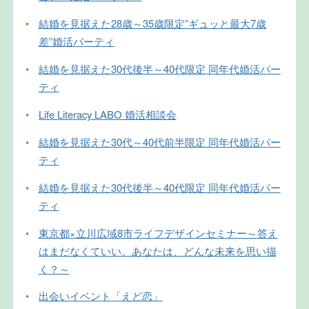
•
結婚を見据えた28歳～35歳限定”ギュッと最大7歳
差”婚活パーティ
•
結婚を見据えた30代後半～40代限定 同年代婚活パー
ティ
•
Life Literacy LABO 婚活相談会
•
結婚を見据えた30代～40代前半限定 同年代婚活パー
ティ
•
結婚を見据えた30代後半～40代限定 同年代婚活パー
ティ
•
東京都×立川広域8市ライフデザインセミナー～答え
はまだなくていい。あなたは、どんな未来を思い描
く？～
•
出会いイベント「えど恋」