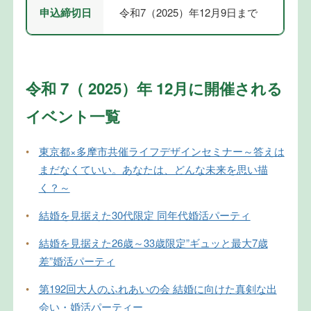
申込締切日
令和7（2025）年12月9日まで
令和 7（ 2025）年 12月に開催される
イベント一覧
•
東京都×多摩市共催ライフデザインセミナー～答えは
まだなくていい。あなたは、どんな未来を思い描
く？～
•
結婚を見据えた30代限定 同年代婚活パーティ
•
結婚を見据えた26歳～33歳限定”ギュッと最大7歳
差”婚活パーティ
•
第192回大人のふれあいの会 結婚に向けた真剣な出
会い・婚活パーティー