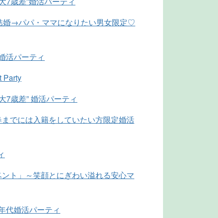
最大7歳差”婚活パーティ
結婚→パパ・ママになりたい男女限定♡
代婚活パーティ
 Party
大7歳差” 婚活パーティ
春までには入籍をしていたい方限定婚活
ィ
ベント」～笑顔とにぎわい溢れる安心マ
同年代婚活パーティ