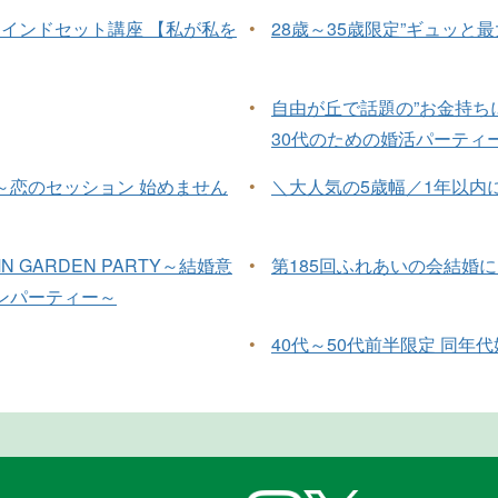
セミナーマインドセット講座 【私が私を
•
28歳～35歳限定”ギュッと最
•
自由が丘で話題の”お金持ち
30代のための婚活パーティ
～恋のセッション 始めません
•
＼大人気の5歳幅／1年以内
UMN GARDEN PARTY～結婚意
•
第185回ふれあいの会結婚
ンパーティー～
•
40代～50代前半限定 同年