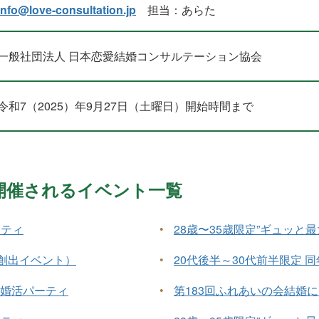
info@love-consultation.jp
担当：あらた
一般社団法人 日本恋愛結婚コンサルテーション協会
令和7（2025）年9月27日（土曜日）開始時間まで
月に開催されるイベント一覧
ーティ
•
28歳〜35歳限定”ギュッと
創出イベント）
•
20代後半～30代前半限定 
”婚活パーティ
•
第183回ふれあいの会結婚