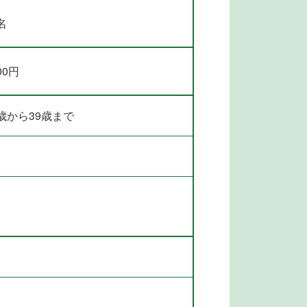
名
00円
歳から39歳まで