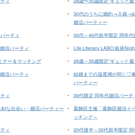
ーティ
•
28歳〜35歳限定”ギュッと
•
30代のうちに婚約→入籍→
婚活パーティー
活パーティ
•
30代～40代前半限定 同年
”婚活パーティ
•
Life Literacy LABO 銀座Night
ミナー＆マッチング
•
28歳～35歳限定”ギュッと最
”婚活パーティ
•
結婚までの温度感が同じ♡
パーティー
ーティ
•
30代限定 同年代婚活パーテ
真剣な出会い・婚活パーティー
•
葛飾区主催「葛飾区婚活イ
ッチング～
ーティ
•
20代後半～30代前半限定 