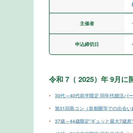
主催者
申込締切日
令和 7（ 2025）年 9
•
30代～40代前半限定 同年代婚活パ
•
第31回島コン（首都圏等での出会い
•
37歳～44歳限定”ギュッと最大7歳差