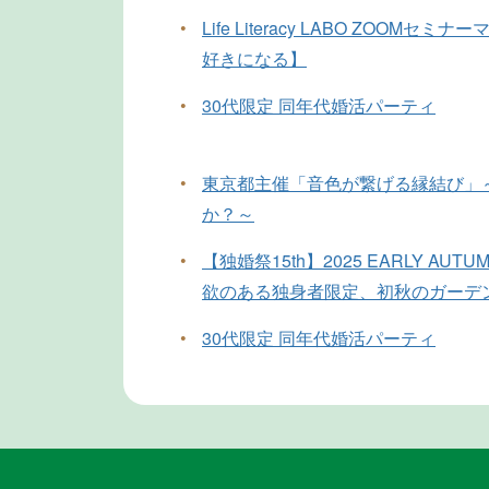
•
Life Literacy LABO ZOOM
好きになる】
•
30代限定 同年代婚活パーティ
•
東京都主催「音色が繋げる縁結び」
か？～
•
【独婚祭15th】2025 EARLY AUT
欲のある独身者限定、初秋のガーデ
•
30代限定 同年代婚活パーティ