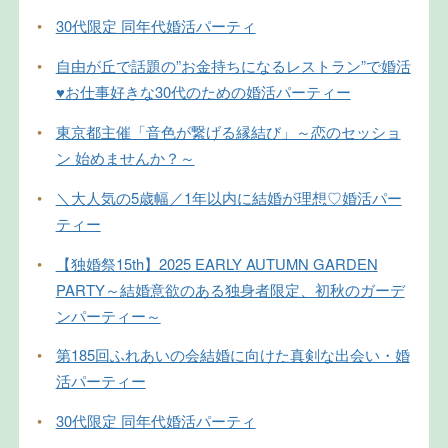
•
30代限定 同年代婚活パーティ
•
自由が丘で話題の”お金持ちになるレストラン”で婚活
♥お仕事好きな30代のための婚活パーティー
•
東京都主催「音色が繋げる縁結び」～恋のセッショ
ン 始めませんか？～
•
＼大人気の5歳幅／1年以内に結婚が理想♡婚活パー
ティー
•
【独婚祭15th】2025 EARLY AUTUMN GARDEN
PARTY～結婚意欲のある独身者限定、初秋のガーデ
ンパーティー～
•
第185回ふれあいの会結婚に向けた真剣な出会い・婚
活パーティー
•
30代限定 同年代婚活パーティ