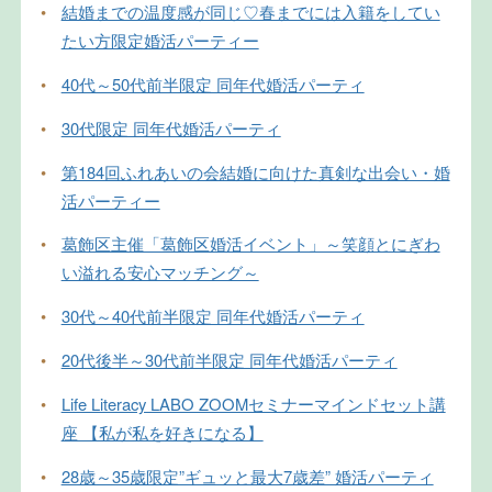
•
結婚までの温度感が同じ♡春までには入籍をしてい
たい方限定婚活パーティー
•
40代～50代前半限定 同年代婚活パーティ
•
30代限定 同年代婚活パーティ
•
第184回ふれあいの会結婚に向けた真剣な出会い・婚
活パーティー
•
葛飾区主催「葛飾区婚活イベント」～笑顔とにぎわ
い溢れる安心マッチング～
•
30代～40代前半限定 同年代婚活パーティ
•
20代後半～30代前半限定 同年代婚活パーティ
•
Life Literacy LABO ZOOMセミナーマインドセット講
座 【私が私を好きになる】
•
28歳～35歳限定”ギュッと最大7歳差” 婚活パーティ