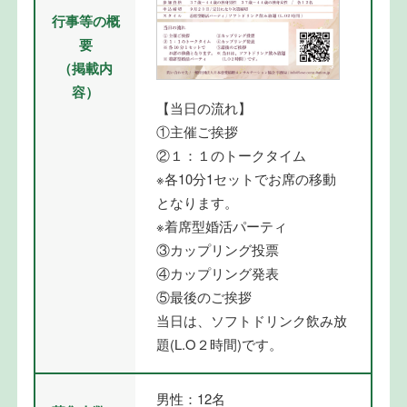
行事等の概
要
（掲載内
容）
【当日の流れ】
①主催ご挨拶
②１：１のトークタイム
※各10分1セットでお席の移動
となります。
※着席型婚活パーティ
③カップリング投票
④カップリング発表
⑤最後のご挨拶
当日は、ソフトドリンク飲み放
題(L.O２時間)です。
男性：12名