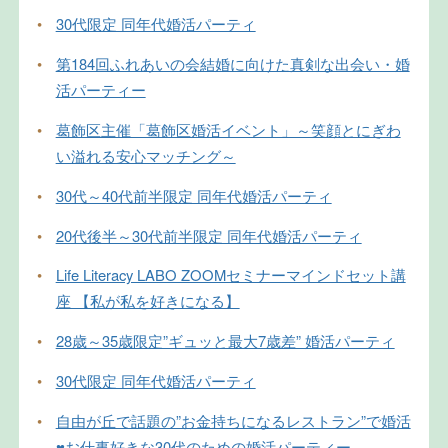
•
30代限定 同年代婚活パーティ
•
第184回ふれあいの会結婚に向けた真剣な出会い・婚
活パーティー
•
葛飾区主催「葛飾区婚活イベント」～笑顔とにぎわ
い溢れる安心マッチング～
•
30代～40代前半限定 同年代婚活パーティ
•
20代後半～30代前半限定 同年代婚活パーティ
•
Life Literacy LABO ZOOMセミナーマインドセット講
座 【私が私を好きになる】
•
28歳～35歳限定”ギュッと最大7歳差” 婚活パーティ
•
30代限定 同年代婚活パーティ
•
自由が丘で話題の”お金持ちになるレストラン”で婚活
♥お仕事好きな30代のための婚活パーティー