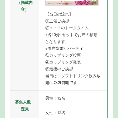
（掲載内
容）
【当日の流れ】
①主催ご挨拶
②１：１のトークタイム
※各10分1セットでお席の移動
となります。
※着席型婚活パーティ
③カップリング投票
④カップリング発表
⑤最後のご挨拶
当日は、ソフトドリンク飲み放
題(L.O.2時間)です。
男性：12名
募集人数・
定員
女性：12名