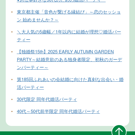
•
東京都主催「音色が繋げる縁結び」～恋のセッショ
ン 始めませんか？～
•
＼大人気の5歳幅／1年以内に結婚が理想♡婚活パー
ティー
•
【独婚祭15th】2025 EARLY AUTUMN GARDEN
PARTY～結婚意欲のある独身者限定、初秋のガーデ
ンパーティー～
•
第185回ふれあいの会結婚に向けた真剣な出会い・婚
活パーティー
•
30代限定 同年代婚活パーティ
•
40代～50代前半限定 同年代婚活パーティ