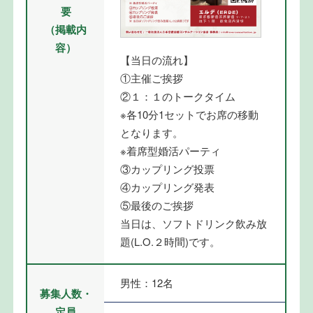
要
（掲載内
容）
【当日の流れ】
①主催ご挨拶
②１：１のトークタイム
※各10分1セットでお席の移動
となります。
※着席型婚活パーティ
③カップリング投票
④カップリング発表
⑤最後のご挨拶
当日は、ソフトドリンク飲み放
題(L.O.２時間)です。
男性：12名
募集人数・
定員