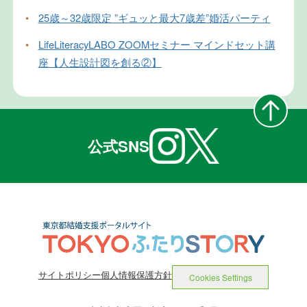
•
25歳～32歳限定 ”ギュッと最大7歳差”婚活パーティ
•
LifeLiteracyLABO ZOOMセミナー マインドセット講
座【人生設計図を創る②】
公式SNS
サイトポリシー
個人情報保護方針
Cookies Settings