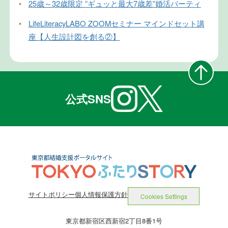
•
25歳～32歳限定 ”ギュッと最大7歳差”婚活パーティ
•
LifeLiteracyLABO ZOOMセミナー マインドセット講
座【人生設計図を創る②】
公式SNS
サイトポリシー
個人情報保護方針
Cookies Settings
東京都新宿区西新宿2丁目8番1号