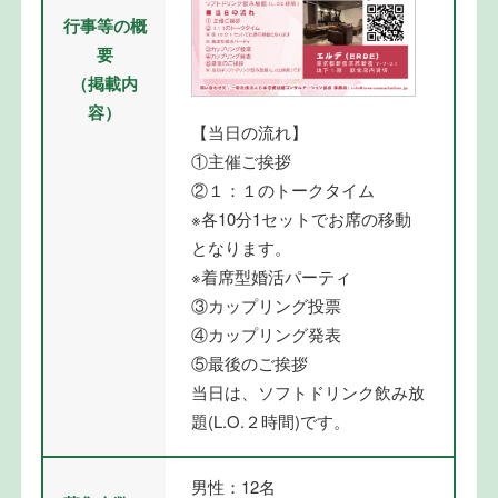
行事等の概
要
（掲載内
容）
【当日の流れ】
①主催ご挨拶
②１：１のトークタイム
※各10分1セットでお席の移動
となります。
※着席型婚活パーティ
③カップリング投票
④カップリング発表
⑤最後のご挨拶
当日は、ソフトドリンク飲み放
題(L.O.２時間)です。
男性：12名