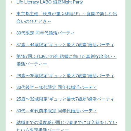
•
Life Literacy LABO 銀座Night Party
•
東京都主催「秋風が運ぶ縁結び」～庭園で楽しむ出
会いのひととき～
•
30代限定 同年代婚活パーティ
•
37歳～44歳限定”ギュッと最大7歳差”婚活パーティ
•
第187回ふれあいの会 結婚に向けた真剣な出会い・
婚活パーティー
•
28歳〜35歳限定”ギュッと最大7歳差”婚活パーティ
•
30代後半～40代限定 同年代婚活パーティ
•
25歳〜32歳限定”ギュッと最大7歳差”婚活パーティ
•
30代～40代前半限定 同年代婚活パーティ
•
結婚までの温度感が同じ♡春までには入籍をしてい
たい方限定婚活パーティー