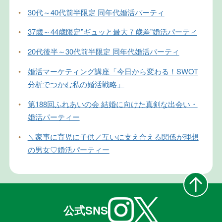
•
30代～40代前半限定 同年代婚活パーティ
•
37歳～44歳限定”ギュッと最大７歳差”婚活パーティ
•
20代後半～30代前半限定 同年代婚活パーティ
•
婚活マーケティング講座「今日から変わる！SWOT
分析でつかむ私の婚活戦略」
•
第188回ふれあいの会 結婚に向けた真剣な出会い・
婚活パーティー
•
＼家事に育児に子供／互いに支え合える関係が理想
の男女♡婚活パーティー
公式SNS