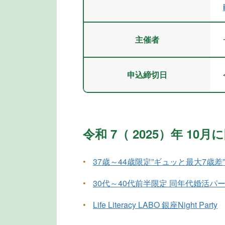
主催者
申込締切日
令和 7（ 2025）年 1
•
37歳～44歳限定”ギュッと最大7歳差
•
30代～40代前半限定 同年代婚活パ
•
Life Literacy LABO 銀座Night Party