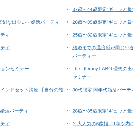
•
37歳～44歳限定”ギュッと
た真剣な出会い・婚活パーティー
•
28歳〜35歳限定”ギュッと
ーティ
•
25歳〜32歳限定”ギュッと
ーティ
•
結婚までの温度感が同じ♡
パーティー
ァッションセミナー
•
Life Literacy LAB
セミナー
セミナーマインドセット講座 【自分の殻
•
30代限定 同年代婚活パーテ
”婚活パーティ
•
28歳〜35歳限定”ギュッと
ーティ
•
＼大人気の5歳幅／1年以内