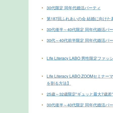
•
30代限定 同年代婚活パーティ
•
第187回ふれあいの会 結婚に向け
•
30代後半～40代限定 同年代婚活パ
•
30代～40代前半限定 同年代婚活パ
•
Life Literacy LABO 男性限定フ
•
Life Literacy LABO ZOOM
を割る方法】
•
25歳～32歳限定”ギュッと最大7歳差
•
30代後半～40代限定 同年代婚活パ