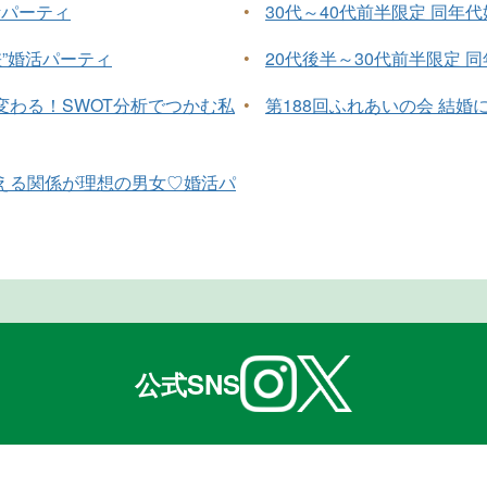
活パーティ
•
30代～40代前半限定 同年
差”婚活パーティ
•
20代後半～30代前半限定 
わる！SWOT分析でつかむ私
•
第188回ふれあいの会 結
える関係が理想の男女♡婚活パ
公式SNS