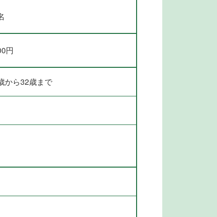
名
00円
歳から32歳まで