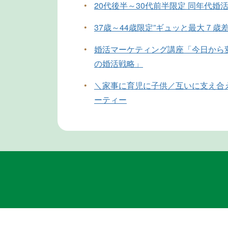
•
20代後半～30代前半限定 同年代婚
•
37歳～44歳限定”ギュッと最大７歳
•
婚活マーケティング講座「今日から変
の婚活戦略」
•
＼家事に育児に子供／互いに支え合
ーティー