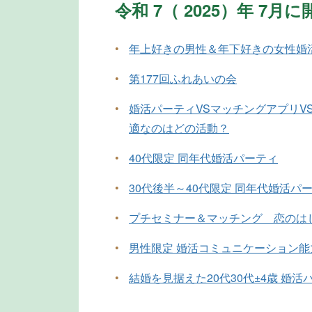
令和 7（ 2025）年 7
•
年上好きの男性＆年下好きの女性婚
•
第177回ふれあいの会
•
婚活パーティVSマッチングアプリV
適なのはどの活動？
•
40代限定 同年代婚活パーティ
•
30代後半～40代限定 同年代婚活パ
•
プチセミナー＆マッチング 恋のは
•
男性限定 婚活コミュニケーション
•
結婚を見据えた20代30代±4歳 婚活