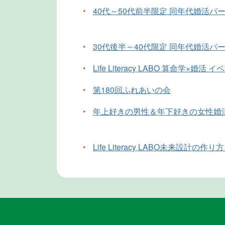
•
40代～50代前半限定 同年代婚活パ
•
30代後半～40代限定 同年代婚活パ
•
Life Literacy LABO 算命学×婚活
•
第180回ふれあいの会
•
年上好きの男性＆年下好きの女性婚
•
Life Literacy LABO未来設計