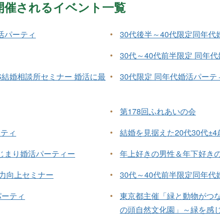
月に開催されるイベント一覧
活パーティ
•
30代後半～40代限定同年
•
30代～40代前半限定 同年
S結婚相談所セミナー 婚活に最
•
30代限定 同年代婚活パーテ
•
第178回ふれあいの会
ーティ
•
結婚を見据えた20代30代±
じまり婚活パーティー
•
年上好きの男性＆年下好き
能力向上セミナー
•
30代～40代前半限定同年
パーティ
•
東京都主催「緑と動物がつな
の頭自然文化園」～緑を感