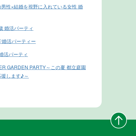
男性×結婚を視野に入れている女性 婚
4歳 婚活パーティ
♡婚活パーティー
代婚活パーティ
MER GARDEN PARTY～この夏 都立庭園
応援します♪～