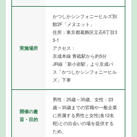
かつしかシンフォニーヒルズ別
館2F「メヌエット」
住所：東京都葛飾区立石6丁目3
3-1
実施場所
アクセス：
京成本線 青砥駅から約5分
JR線「新小岩駅」より京成バ
ス「かつしかシンフォニーヒル
ズ」下車
男性：25歳～35歳、女性：23
歳～35歳までの官職や一般企業
開催の趣
に所属する男性と女性(各12名
旨・目的
程)との出会いの場を提供する
ため。