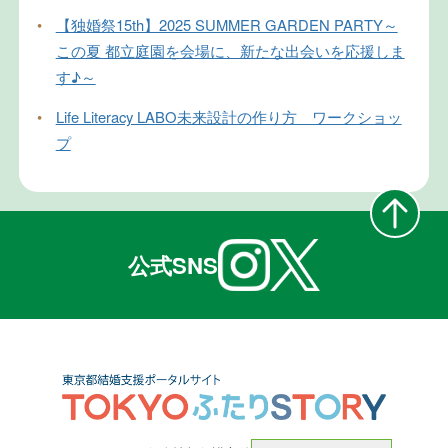
•
【独婚祭15th】2025 SUMMER GARDEN PARTY～
この夏 都立庭園を会場に、新たな出会いを応援しま
す♪～
•
Life Literacy LABO未来設計の作り方 ワークショッ
プ
公式SNS