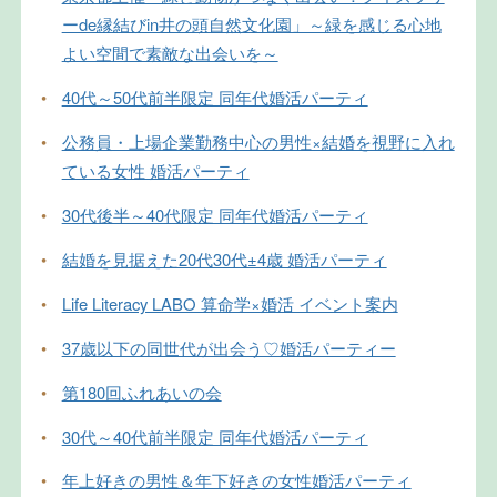
ーde縁結びin井の頭自然文化園」～緑を感じる心地
よい空間で素敵な出会いを～
•
40代～50代前半限定 同年代婚活パーティ
•
公務員・上場企業勤務中心の男性×結婚を視野に入れ
ている女性 婚活パーティ
•
30代後半～40代限定 同年代婚活パーティ
•
結婚を見据えた20代30代±4歳 婚活パーティ
•
Life Literacy LABO 算命学×婚活 イベント案内
•
37歳以下の同世代が出会う♡婚活パーティー
•
第180回ふれあいの会
•
30代～40代前半限定 同年代婚活パーティ
•
年上好きの男性＆年下好きの女性婚活パーティ