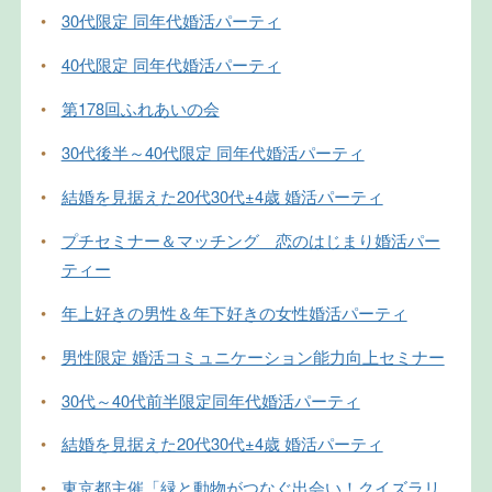
•
30代限定 同年代婚活パーティ
•
40代限定 同年代婚活パーティ
•
第178回ふれあいの会
•
30代後半～40代限定 同年代婚活パーティ
•
結婚を見据えた20代30代±4歳 婚活パーティ
•
プチセミナー＆マッチング 恋のはじまり婚活パー
ティー
•
年上好きの男性＆年下好きの女性婚活パーティ
•
男性限定 婚活コミュニケーション能力向上セミナー
•
30代～40代前半限定同年代婚活パーティ
•
結婚を見据えた20代30代±4歳 婚活パーティ
•
東京都主催「緑と動物がつなぐ出会い！クイズラリ