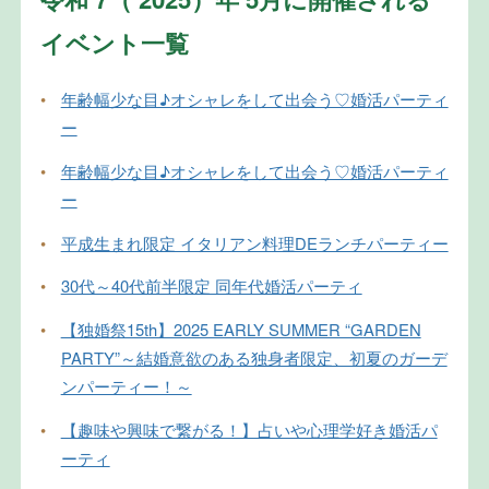
イベント一覧
•
年齢幅少な目♪オシャレをして出会う♡婚活パーティ
ー
•
年齢幅少な目♪オシャレをして出会う♡婚活パーティ
ー
•
平成生まれ限定 イタリアン料理DEランチパーティー
•
30代～40代前半限定 同年代婚活パーティ
•
【独婚祭15th】2025 EARLY SUMMER “GARDEN
PARTY”～結婚意欲のある独身者限定、初夏のガーデ
ンパーティー！～
•
【趣味や興味で繋がる！】占いや心理学好き婚活パ
ーティ