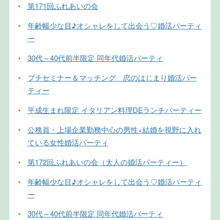
•
第171回ふれあいの会
•
年齢幅少な目♪オシャレをして出会う♡婚活パーティ
ー
•
30代～40代前半限定 同年代婚活パーティ
•
プチセミナー＆マッチング 恋のはじまり婚活パー
ティー
•
平成生まれ限定 イタリアン料理DEランチパーティー
•
公務員・上場企業勤務中心の男性×結婚を視野に入れ
ている女性婚活パーティ
•
第172回ふれあいの会（大人の婚活パーティー）
•
年齢幅少な目♪オシャレをして出会う♡婚活パーティ
ー
•
30代～40代前半限定 同年代婚活パーティ